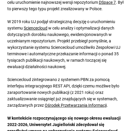
celu uruchomienie najnowszej wersji repozytorium
DSpace 7
. Był
to pierwszy tego typu projekt zrealizowany w Polsce.
W 2019 roku UJ podjął strategiczną decyzję o uruchomieniu
systemu
Sciencecloud
w celu analizy i optymalizacji danych
dotyczących dorobku naukowego, ewidencjonowanych w
uczelnianym repozytorium. Projekt przebiegł pomyślnie, a
wykorzystanie systemu Sciencecloud umożliwiło Zespołowi UJ
terminowe i automatyczne przekazanie informacji o ponad 35
tysiącach publikacji naukowych, w ramach toczącej się
ewaluacji działalności naukowej.
Sciencecloud zintegrowano z systemem PBN za pomocą
interfejsu integracyjnego REST API, dzięki czemu możliwe było
zaraportowanie nowych publikacji (z 2021 roku) oraz
zaktualizowanie osiągnięć już znajdujących się w systemach,
zarządzanych przez
Ośrodek Przetwarzania Informacji
.
W kontekście rozpoczynającego się nowego okresu ewaluacji
2022-2026, Uniwersytet Jagielloński zdecydował się
przedłużyć umowę na wykorzystanie systemu Sciencecloud,