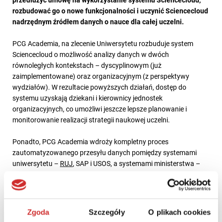
rozbudować go o nowe funkcjonalności i uczynić Sciencecloud
nadrzędnym źródłem danych o nauce dla całej uczelni.
PCG Academia, na zlecenie Uniwersytetu rozbuduje system
Sciencecloud o możliwość analizy danych w dwóch
równoległych kontekstach – dyscyplinowym (już
zaimplementowane) oraz organizacyjnym (z perspektywy
wydziałów). W rezultacie powyższych działań, dostęp do
systemu uzyskają dziekani i kierownicy jednostek
organizacyjnych, co umożliwi jeszcze lepsze planowanie i
monitorowanie realizacji strategii naukowej uczelni.
Ponadto, PCG Academia wdroży kompletny proces
zautomatyzowanego przesyłu danych pomiędzy systemami
uniwersytetu –
RUJ
, SAP i USOS, a systemami ministerstwa –
PBN, POL-on i SEDN.
ZOBACZ WIDEOPREZENTACJĘ SYSTEMU SCIENCECLOUD
Zgoda
Szczegóły
O plikach cookies