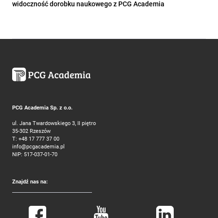
widoczność dorobku naukowego z PCG Academia
PCG Academia Sp. z o.o.
ul. Jana Twardowskiego 3, II piętro
35-302 Rzeszów
T:
+48 17 777 37 00
info@pcgacademia.pl
NIP: 517-037-01-70
Znajdź nas na: