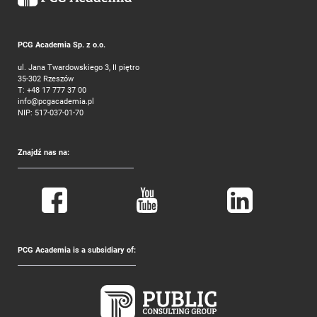
PCG Academia Sp. z o.o.
ul. Jana Twardowskiego 3, II piętro
35-302 Rzeszów
T:
+48 17 777 37 00
info@pcgacademia.pl
NIP: 517-037-01-70
Znajdź nas na:
PCG Academia is a subsidiary of: