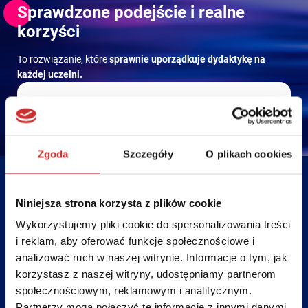
Sprawdzone podejście i realne
korzyści
To rozwiązanie, które
sprawnie uporządkuje dydaktykę na
każdej uczelni.
Wdrożony w kilkudziesięciu uczelniach
System dojrzały, zoptymalizowany i stabilny
Zgoda
Szczegóły
O plikach cookies
operacyjnie
Sprawdzony w realiach dużych i złożonych
Niniejsza strona korzysta z plików cookie
organizacji akademickich
Wykorzystujemy pliki cookie do spersonalizowania treści
i reklam, aby oferować funkcje społecznościowe i
Ciągły rozwój zgodny ze zmieniającymi się przepisami
analizować ruch w naszej witrynie. Informacje o tym, jak
i potrzebami uczelni
korzystasz z naszej witryny, udostępniamy partnerom
społecznościowym, reklamowym i analitycznym.
Partnerzy mogą połączyć te informacje z innymi danymi