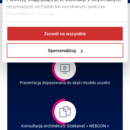
otrzymanymi od Ciebie lub uzyskanymi podczas
korzystania z ich usług.
Dalsze kroki
Zezwól na wszystkie
Zobacz, jak PCG Dziekanat może
uporządkować dydaktykę Twojej uczelni
Spersonalizuj
Prezentacja dopasowana do skali i modelu uczelni
Konsultacja architektury: Dziekanat + WEBCON +