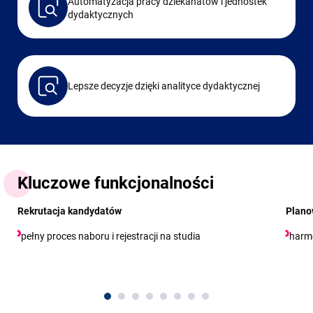
Automatyzacja pracy dziekanatów i jednostek
dydaktycznych
Lepsze decyzje dzięki analityce dydaktycznej
Kluczowe funkcjonalności
Rekrutacja kandydatów
Plano
pełny proces naboru i rejestracji na studia
harm