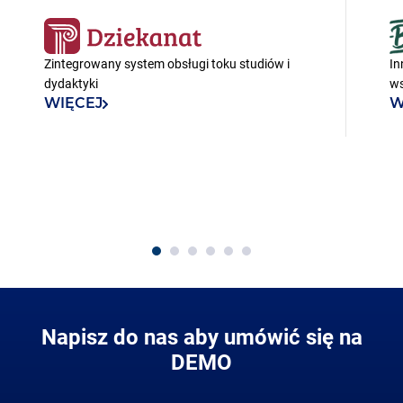
Dziekanat
Black
Zintegrowany system obsługi toku studiów i
In
dydaktyki
ws
WIĘCEJ
W
Napisz do nas aby umówić się na
DEMO