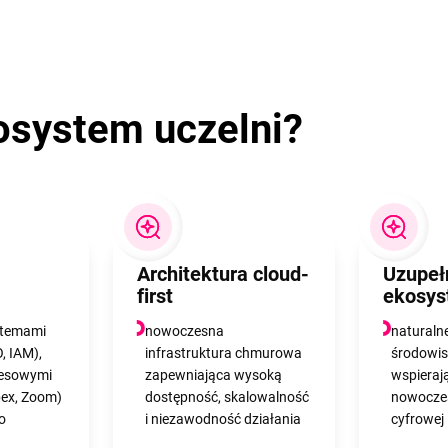
osystem uczelni?
Architektura cloud-
Uzupeł
first
ekosy
stemami
nowoczesna
naturaln
, IAM),
infrastruktura chmurowa
środowis
nesowymi
zapewniająca wysoką
wspieraj
ex, Zoom)
dostępność, skalowalność
nowoczes
o
i niezawodność działania
cyfrowej