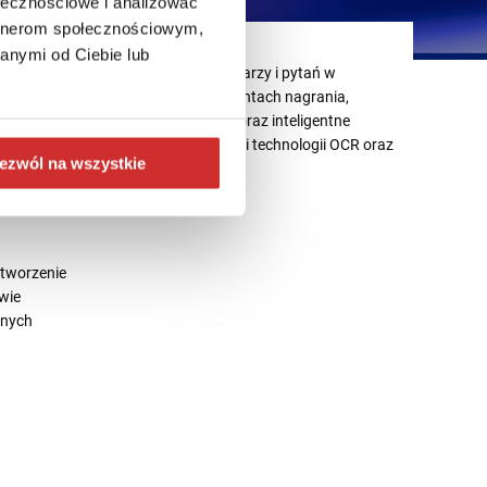
ołecznościowe i analizować
artnerom społecznościowym,
Interaktywne wideo
anymi od Ciebie lub
iająca w
dodawanie komentarzy i pytań w
wideo
konkretnych momentach nagrania,
ięki
osadzanie quizów oraz inteligentne
iami do
wyszukiwanie dzięki technologii OCR oraz
ezwól na wszystkie
ASR
tworzenie
wie
jnych