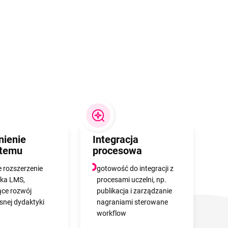
nienie
Integracja
stemu
procesowa
e rozszerzenie
gotowość do integracji z
ka LMS,
procesami uczelni, np.
ące rozwój
publikacja i zarządzanie
nej dydaktyki
nagraniami sterowane
workflow