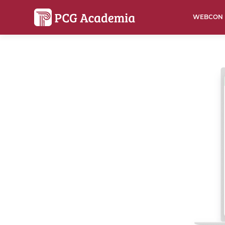
WEBCON
Panopto