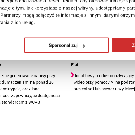
do spersonalizowania treści i reklam, aby oferować funkcje sp
ormacje o tym, jak korzystasz z naszej witryny, udostępniamy p
ne
Zarządzanie wideo
Partnerzy mogą połączyć te informacje z innymi danymi otrzym
sób modyfikacji nagrań przy
centralna biblioteka nagrań skup
nia z ich usług.
nym zachowaniu wersji
jednym miejscu całą zawartość 
j nagrania
uczelni ze wszystkich kanałów dz
integracjom z LMS oraz narzędz
Spersonalizuj
Z
komunikacji np. MS Teams
ć
Elai
znie generowane napisy przy
dodatkowy moduł umożlwiający 
 z tłumaczeniami na ponad 20
wideo przy pomocy AI na podsta
ranskrypcje, oraz inne
prezentacji lub scenariuszy lekcy
lności zapewniające dostępność
e standardem z WCAG