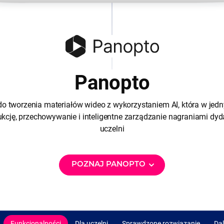
Panopto
do tworzenia materiałów wideo z wykorzystaniem AI, która w jed
ukcję, przechowywanie i inteligentne zarządzanie nagraniami dy
uczelni
POZNAJ PANOPTO
Funkcjonalności
Dla uczelni
Sprawdzone rozwiązanie
Dal