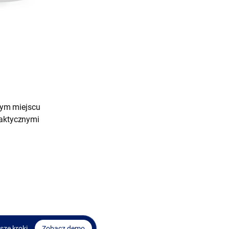
nym miejscu
daktycznymi
sze kroki
Zobacz demo