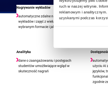
Wykorzystujemy pliki cookie 
ruch w naszej witrynie. Inf
Nagrywanie wykładów
Edycja onli
reklamowym i analitycznym. 
automatyczne zdalne nagrywanie
łatwy spo
uzyskanymi podczas korzysta
wykładów i zajęć z wielu urządzeń w
jednoczes
wybranym formacie i jakości
oryginalne
Analityka
Dostępnoś
dane o zaangażowaniu i postępach
automatyc
studentów umożliwiające wgląd w
użyciu AI
skuteczność nagrań
języków, t
funkcjona
zgodnie z