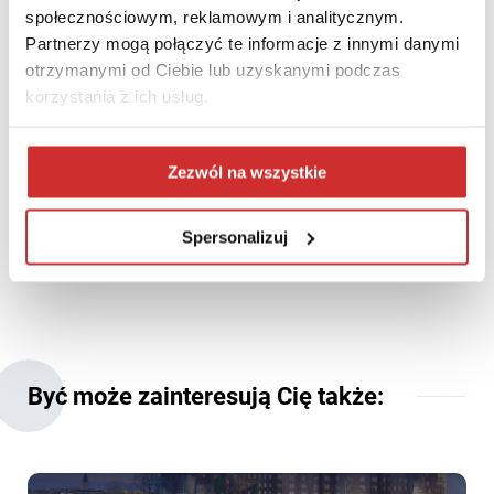
społecznościowym, reklamowym i analitycznym.
Partnerzy mogą połączyć te informacje z innymi danymi
otrzymanymi od Ciebie lub uzyskanymi podczas
korzystania z ich usług.
W przypadku pytań zapraszamy do kontaktu z Biurem projektu
Akademia Innowacji dla Uczelni:
Zezwól na wszystkie
tel. (22) 53 53 712
e-mail:
info@pcgacademia.pl
Spersonalizuj
Być może zainteresują Cię także: