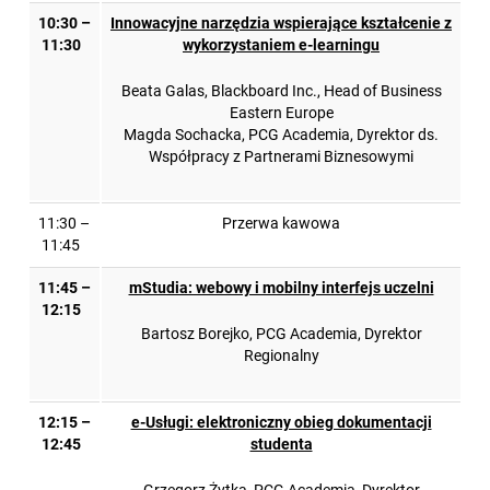
10:30 –
Innowacyjne narzędzia wspierające kształcenie z
11:30
wykorzystaniem e-learningu
Beata Galas, Blackboard Inc., Head of Business
Eastern Europe
Magda Sochacka, PCG Academia, Dyrektor ds.
Współpracy z Partnerami Biznesowymi
11:30 –
Przerwa kawowa
11:45
11:45 –
mStudia: webowy i mobilny interfejs uczelni
12:15
Bartosz Borejko, PCG Academia, Dyrektor
Regionalny
12:15 –
e-Usługi: elektroniczny obieg dokumentacji
12:45
studenta
Grzegorz Żytka, PCG Academia, Dyrektor