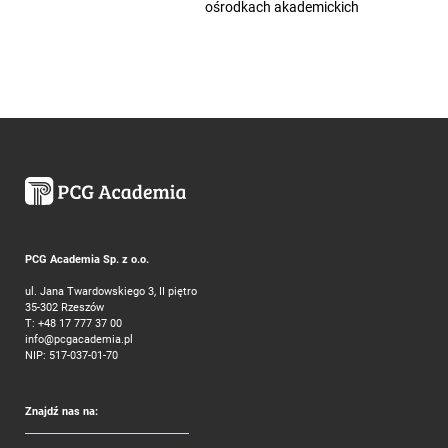
ośrodkach akademickich
PCG Academia Sp. z o.o.
ul. Jana Twardowskiego 3, II piętro
35-302 Rzeszów
T:
+48 17 777 37 00
info@pcgacademia.pl
NIP: 517-037-01-70
Znajdź nas na: