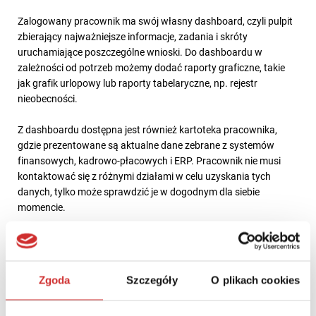
Zalogowany pracownik ma swój własny dashboard, czyli pulpit
zbierający najważniejsze informacje, zadania i skróty
uruchamiające poszczególne wnioski. Do dashboardu w
zależności od potrzeb możemy dodać raporty graficzne, takie
jak grafik urlopowy lub raporty tabelaryczne, np. rejestr
nieobecności.
Z dashboardu dostępna jest również kartoteka pracownika,
gdzie prezentowane są aktualne dane zebrane z systemów
finansowych, kadrowo-płacowych i ERP. Pracownik nie musi
kontaktować się z różnymi działami w celu uzyskania tych
danych, tylko może sprawdzić je w dogodnym dla siebie
momencie.
Wśród dostępnych danych pracownik znajdzie swoje dane
osobowe, dane do PIT, rejestr nieobecności i zastępstw, dane
służbowe jak historia pracy, zawarte umowy, zgłoszenia do ZUS
Zgoda
Szczegóły
O plikach cookies
czy okresy nieskładkowe, historię wniosków pracowniczych z
możliwością podglądu każdego z nich, paski list płac czy
przegląd badań lekarskich i skierowania. Dostępne są również