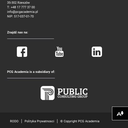
35-302 Rzeszów
T:
+48 17 777 37 00
info@pcgacademia.pl
NIP: 517-037-01-70
Znajdź nas na:
PCG Academia is a subsidiary of:
Pobierz alte
RODO
Polityka Prywatnosci
© Copyright PCG Academia