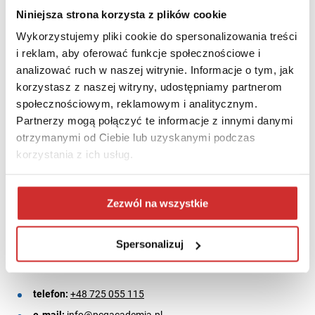
Niniejsza strona korzysta z plików cookie
informacje o przypisanych zadaniach onboardingu, szkoleniach
BHP czy środkach trwałych pracownika. Dzięki systemowi
Wykorzystujemy pliki cookie do spersonalizowania treści
uprawnień pracownik widzi tylko te dane, które powinien, czyli
i reklam, aby oferować funkcje społecznościowe i
własne.
analizować ruch w naszej witrynie. Informacje o tym, jak
korzystasz z naszej witryny, udostępniamy partnerom
Poprzez portal pracownik może także składać różnego rodzaju
społecznościowym, reklamowym i analitycznym.
wnioski, np. zgłoszenie zmiany adresu czy rachunku bankowego
Partnerzy mogą połączyć te informacje z innymi danymi
do kadr lub wnioski urlopowe. Pracownik ma cały czas wgląd do
otrzymanymi od Ciebie lub uzyskanymi podczas
obiegu wniosku i informacji, na jakim jest etapie.
korzystania z ich usług.
Zachęcamy do oglądania nagrania z webinaru i przekonania się,
jak prosta jest obsługa Portalu Pracownika i
WEBCON BPS
!
Zezwól na wszystkie
Serdecznie zapraszamy na spotkanie w zakresie omawianych
rozwiązań!
Spersonalizuj
Dane kontaktowe:
telefon:
+48 725 055 115
e-mail:
info@pcgacademia.pl