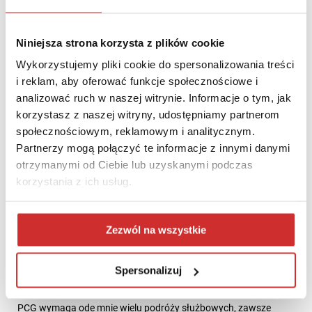
Jestem z PCG już ósmy rok, ale żadne z tych lat nie były do
siebie podobne. Tworzymy własne produkty, ale pomagamy też
Niniejsza strona korzysta z plików cookie
sprzedawać produkty firm trzecich. Stajemy się liderem rynku w
Wykorzystujemy pliki cookie do spersonalizowania treści
kraju, ale próbujemy też powtarzać nasz sukces zagranicą.
i reklam, aby oferować funkcje społecznościowe i
Słowem nie ma nudy, a Zespół zdaje się wiedzieć, że stoimy
analizować ruch w naszej witrynie. Informacje o tym, jak
przed wyjątkową szansą zbudowania czegoś, z czego wszyscy
korzystasz z naszej witryny, udostępniamy partnerom
będziemy dumni. Widać to po zaangażowaniu wielu z naszych
społecznościowym, reklamowym i analitycznym.
pracowników, którzy dają z siebie wszystko, aby nasze usługi
Partnerzy mogą połączyć te informacje z innymi danymi
dostarczane były do klientów na czas i z odpowiednią jakością.
otrzymanymi od Ciebie lub uzyskanymi podczas
Świetnie jest pracować z ludźmi, którym się chce.
korzystania z ich usług.
A co po pracy? Co jest Twoją pasją?
Zezwól na wszystkie
Spersonalizuj
Kulinaria i podróże, najchętniej połączone ze sobą. Uwielbiam
zwiedzać nowe kraje, poznawać ich kultury i kuchnię. Praca w
PCG wymaga ode mnie wielu podróży służbowych, zawsze