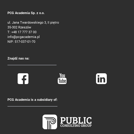
PCG Academia Sp. z o.o.
ul. Jana Twardowskiego 3, II piętro
35-302 Rzeszów
T:
+48 17 777 37 00
info@pcgacademia.pl
NIP: 517-037-01-70
Znajdź nas na:
PCG Academia is a subsidiary of: