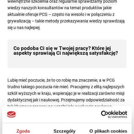
wewnętrzne szkolenia oraz regularnie sprawdzamy poziom
wiedzy naszych konsultantów na temat produktów jakie
aktualnie oferuje PCG – często na wesoło i w połączeniu z
grywalizacją – takie metody przekazywania wiedzy sprawdzają
się u nas najlepiej.
Co podoba Ci się w Twojej pracy? Które jej
aspekty sprawiają Ci największą satysfakcję?
Lubię mieć poczucie, że to co robię ma znaczenie, a w PCG
trudno takiego poczucia nie mieć. Pracujemy z elitą najlepszych
szkół wyższych w kraju, wspierając je w realizacji zarówno misji
dydaktycznej jak i naukowej. Przejmujemy odpowiedzialność za
tak kluczowe procesy na uczelni jak: ewaluacja naukowa,
kształcenie na odległość czy elektroniczna obsługa studenta i
dydaktyka – i to w skali makro, bo dziś, w naszych systemach
przetwarzamy dane już przeszło 1/6 populacji studentów
Zgoda
Szczegóły
O plikach cookies
naszego kraju.