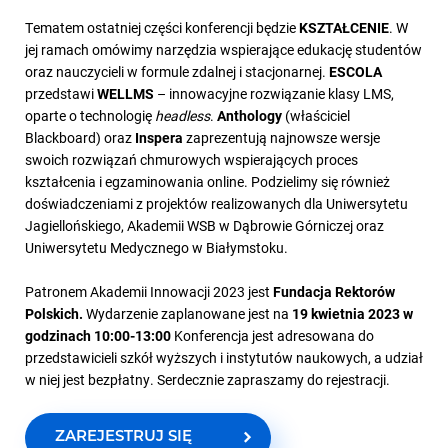
Tematem ostatniej części konferencji będzie
KSZTAŁCENIE
. W
jej ramach omówimy narzędzia wspierające edukację studentów
oraz nauczycieli w formule zdalnej i stacjonarnej.
ESCOLA
przedstawi
WELLMS
– innowacyjne rozwiązanie klasy LMS,
oparte o technologię
headless
.
Anthology
(właściciel
Blackboard) oraz
Inspera
zaprezentują najnowsze wersje
swoich rozwiązań chmurowych wspierających proces
kształcenia i egzaminowania online. Podzielimy się również
doświadczeniami z projektów realizowanych dla Uniwersytetu
Jagiellońskiego, Akademii WSB w Dąbrowie Górniczej oraz
Uniwersytetu Medycznego w Białymstoku.
Patronem Akademii Innowacji 2023 jest
Fundacja Rektorów
Polskich
.
Wydarzenie zaplanowane jest na
19 kwietnia 2023 w
godzinach 10:00-13:00
Konferencja jest adresowana do
przedstawicieli szkół wyższych i instytutów naukowych, a udział
w niej jest bezpłatny. Serdecznie zapraszamy do rejestracji.
ZAREJESTRUJ SIĘ