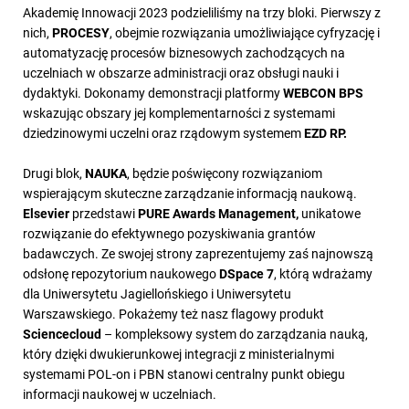
Akademię Innowacji 2023 podzieliliśmy na trzy bloki. Pierwszy z
nich,
PROCESY
, obejmie rozwiązania umożliwiające cyfryzację i
automatyzację procesów biznesowych zachodzących na
uczelniach w obszarze administracji oraz obsługi nauki i
dydaktyki. Dokonamy demonstracji platformy
WEBCON BPS
wskazując obszary jej komplementarności z systemami
dziedzinowymi uczelni oraz rządowym systemem
EZD RP.
Drugi blok,
NAUKA
, będzie poświęcony rozwiązaniom
wspierającym skuteczne zarządzanie informacją naukową.
Elsevier
przedstawi
PURE Awards Management,
unikatowe
rozwiązanie do efektywnego pozyskiwania grantów
badawczych. Ze swojej strony zaprezentujemy zaś najnowszą
odsłonę repozytorium naukowego
DSpace 7
, którą wdrażamy
dla Uniwersytetu Jagiellońskiego i Uniwersytetu
Warszawskiego. Pokażemy też nasz flagowy produkt
Sciencecloud
– kompleksowy system do zarządzania nauką,
który dzięki dwukierunkowej integracji z ministerialnymi
systemami POL-on i PBN stanowi centralny punkt obiegu
informacji naukowej w uczelniach.