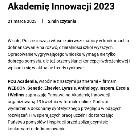
Akademię Innowacji 2023
21 marca 2023
2 min czytania
W całej Polsce ruszają właśnie pierwsze nabory w konkursach o
dofinansowanie na rozwój działalności szkół wyższych.
Opracowanie wygrywającego wniosku wymaga nie tylko
dobrego pomysłu, ale też przemyślanej koncepcji wdrożeniowej i
wpisania się w aktualne trendy rynkowe.
PCG Academia,
wspólnie z naszymi partnerami – firmami:
WEBCON, Senetic, Elsevier, Lyrasis, Anthology, Inspera, Escola
i Wellms
zapraszają Państwa na Akademię Innowacji,
organizowaną 19 kwietnia w formule online. Podczas
wydarzenia dokonamy syntetycznego przeglądu wiodących
rozwiązań IT wspierających pracę uczelni, dostarczając
Państwu pomysłów i inspiracji przed zbliżającymi się
konkursami o dofinansowanie.