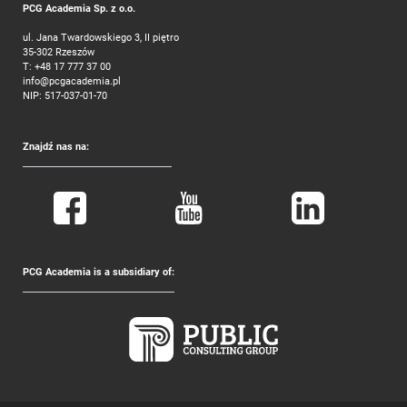
PCG Academia Sp. z o.o.
ul. Jana Twardowskiego 3, II piętro
35-302 Rzeszów
T:
+48 17 777 37 00
info@pcgacademia.pl
NIP: 517-037-01-70
Znajdź nas na:
PCG Academia is a subsidiary of: