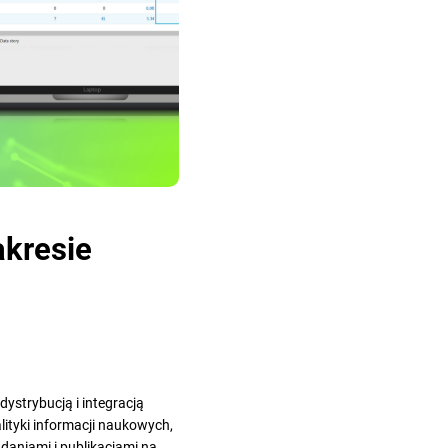
akresie
ystrybucją i integracją
lityki informacji naukowych,
aniami i publikacjami na