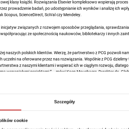
owej klasy książki. Rozwiązania Elsevier kompleksowo wspierają proce
rzez prowadzenie badań, po udostępnianie ich wyników i analizę ich wpły
ak Scopus, ScienceDirect, SciVal czy Mendeley.
e inicjatyw związanych z rozwojem sposobów przeglądania, sprawdzania, 
 współpracując ze społecznością naukowców, bibliotekarzy i innych zai
iżej naszych polskich klientów. Wierzę, że partnerstwo z PCG pozwoli nam
ch uczelni na oferowane przez nas rozwiązania. Wspólnie z PCG dzielimy
nerstwa z naszymi klientami i wspierać ich w ciągłym rozwoju, dlatego
ma wspaniałymi projektami.” – mówi Koen Mouchaers, Dyrektor ds. Glob
je się w strategię rozwoju PCG Academia w obszarze zarządzania info
wanym partnerem Lyrasis, organizacji zarządzającej DSpace, oraz członk
Szczegóły
kupiającego ekspertów w zakresie systemów informacji badawczej.
 plików cookie