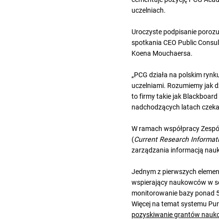
uczelniach.
Uroczyste podpisanie porozu
spotkania CEO Public Consul
Koena Mouchaersa.
„PCG działa na polskim rynku
uczelniami. Rozumiemy jak d
to firmy takie jak Blackboar
nadchodzących latach czeka
W ramach współpracy Zespół
(
Current Research Informat
zarządzania informacją nauk
Jednym z pierwszych element
wspierający naukowców w s
monitorowanie bazy ponad 5 
Więcej na temat systemu Pure
pozyskiwanie grantów nauko