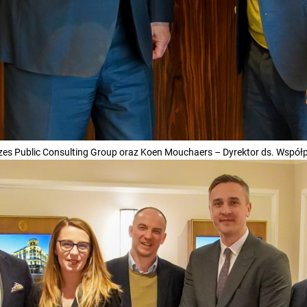
zes Public Consulting Group oraz Koen Mouchaers – Dyrektor ds. Współp