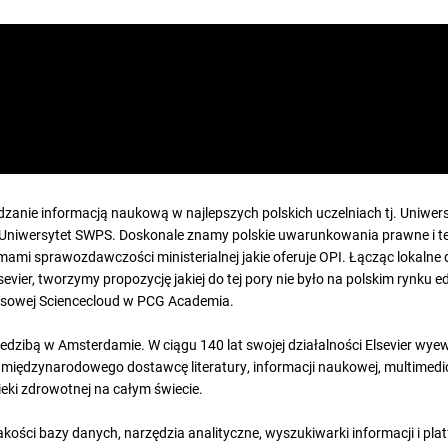
anie informacją naukową w najlepszych polskich uczelniach tj. Uniwer
y Uniwersytet SWPS. Doskonale znamy polskie uwarunkowania prawne i t
emami sprawozdawczości ministerialnej jakie oferuje OPI. Łącząc lokaln
evier, tworzymy propozycję jakiej do tej pory nie było na polskim rynku 
znesowej Sciencecloud w PCG Academia.
 siedzibą w Amsterdamie. W ciągu 140 lat swojej działalności Elsevier w
ędzynarodowego dostawcę literatury, informacji naukowej, multimedió
pieki zdrowotnej na całym świecie.
jakości bazy danych, narzędzia analityczne, wyszukiwarki informacji i pl