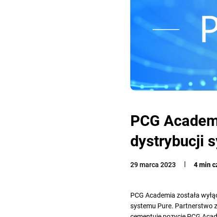
PCG Academi
dystrybucji
29 marca 2023
4 min c
PCG Academia została wyłącz
systemu Pure. Partnerstwo z 
cementuje pozycję PCG Acad