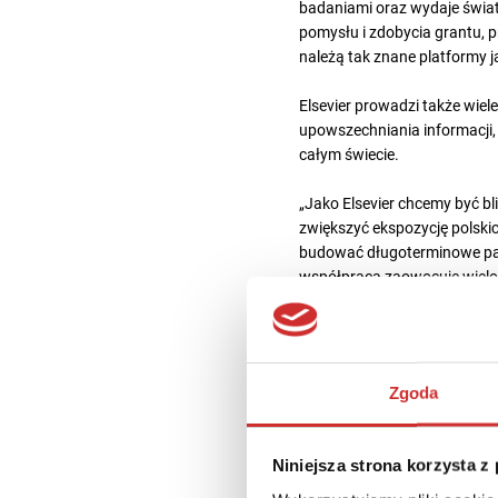
badaniami oraz wydaje świat
pomysłu i zdobycia grantu, p
należą tak znane platformy j
Elsevier prowadzi także wiel
upowszechniania informacji,
całym świecie.
„Jako Elsevier chcemy być bl
zwiększyć ekspozycję polski
budować długoterminowe part
współpraca zaowocuje wielo
Elsevier.
Partnerstwo z Elsevier
wpisu
Academia jest już certyfiko
Zgoda
stowarzyszenia non-profit s
Niniejsza strona korzysta z