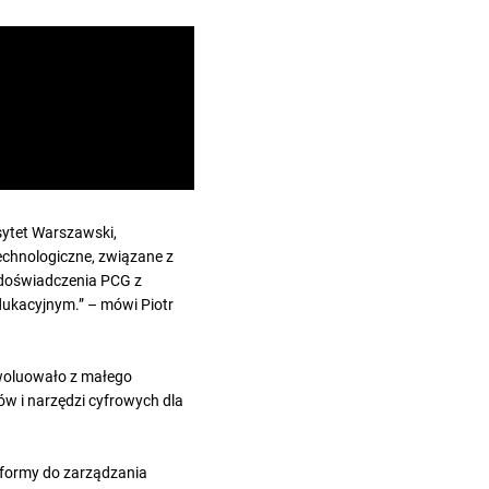
sytet Warszawski,
echnologiczne, związane z
e doświadczenia PCG z
edukacyjnym.” – mówi Piotr
yewoluowało z małego
w i narzędzi cyfrowych dla
atformy do zarządzania