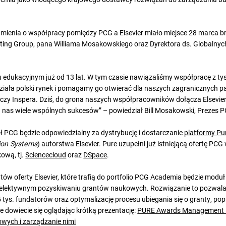
mienia o współpracy pomiędzy PCG a Elsevier miało miejsce 28 marca b
ting Group, pana Williama Mosakowskiego oraz Dyrektora ds. Globalnych
 edukacyjnym już od 13 lat. W tym czasie nawiązaliśmy współpracę z tys
ziała polski rynek i pomagamy go otwierać dla naszych zagranicznych pa
d czy Inspera. Dziś, do grona naszych współpracowników dołącza Elsevie
 nas wiele wspólnych sukcesów” – powiedział Bill Mosakowski, Prezes 
 PCG będzie odpowiedzialny za dystrybucję i dostarczanie
platformy Pu
ion Systems
) autorstwa Elsevier. Pure uzupełni już istniejącą ofertę PC
ową, tj.
Sciencecloud
oraz
DSpace
.
ów oferty Elsevier, które trafią do portfolio PCG Academia będzie mo
elektywnym pozyskiwaniu grantów naukowych. Rozwiązanie to pozwal
tys. fundatorów oraz optymalizację procesu ubiegania się o granty, pop
 dowiecie się oglądając krótką prezentację:
PURE Awards Management M
wych i zarządzanie nimi