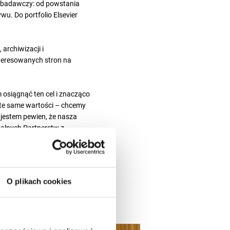
s badawczy: od powstania
wu. Do portfolio Elsevier
archiwizacji i
nteresowanych stron na
 osiągnąć ten cel i znacząco
 te same wartości – chcemy
 jestem pewien, że nasza
alnych Partnerstw z
rmacją naukową. PCG
iem euroCRIS, europejskiego
O plikach cookies