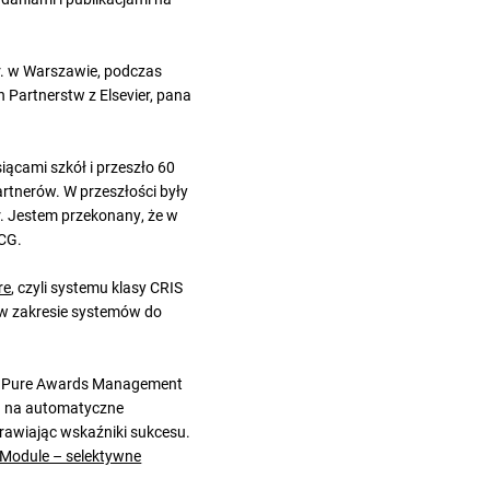
r. w Warszawie, podczas
 Partnerstw z Elsevier, pana
iącami szkół i przeszło 60
rtnerów. W przeszłości były
r. Jestem przekonany, że w
PCG.
re
, czyli systemu klasy CRIS
G w zakresie systemów do
duł Pure Awards Management
a na automatyczne
rawiając wskaźniki sukcesu.
odule – selektywne