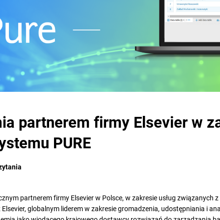
a partnerem firmy Elsevier w z
 systemu PURE
zytania
nym partnerem firmy Elsevier w Polsce, w zakresie usług związanych z d
Elsevier, globalnym liderem w zakresie gromadzenia, udostępniania i ana
emia jako wiodącego krajowego dostawcy rozwiązań do zarządzania bad