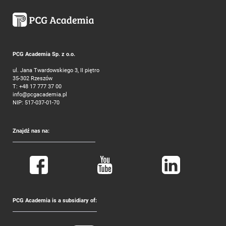
PCG Academia Sp. z o.o.
ul. Jana Twardowskiego 3, II piętro
35-302 Rzeszów
T:
+48 17 777 37 00
info@pcgacademia.pl
NIP: 517-037-01-70
Znajdź nas na:
PCG Academia is a subsidiary of: