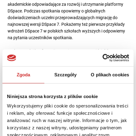
akademickie odpowiadające za rozwój i utrzymanie platformy
DSpace. Podczas spotkania opowiemy o globalnych
doświadczeniach uczelni przeprowadzających migrację do
najnowszej wersji DSpace 7. Pokażemy też pierwsze przykłady
wdrożeń DSpace 7 w polskich szkołach wyższych i odpowiemy
na pytania uczestników spotkania.
Podczas całej konferencji Organizatorzy przewidzieli liczne
możliwości networkingu, wymiany dobrych praktyk i organizacji
spotkań w mniejszych grupach.
Zgoda
Szczegóły
O plikach cookies
Zapraszamy do rejestracji na wydarzenie za pośrednictwem
formularza dostępnego na stronie
LINK
. Uczestnictwo w
konferencji jest bezpłatne. Wszelkich informacji na temat
Niniejsza strona korzysta z plików cookie
konferencji udziela Biuro Projektu pod numerem telefonu +48
669 917 029 lub pod adresem e-mail:
info@pcgacademia.pl
.
Wykorzystujemy pliki cookie do spersonalizowania treści
i reklam, aby oferować funkcje społecznościowe i
analizować ruch w naszej witrynie. Informacje o tym, jak
REJESTRACJA
korzystasz z naszej witryny, udostępniamy partnerom
społecznościowym, reklamowym i analitycznym.