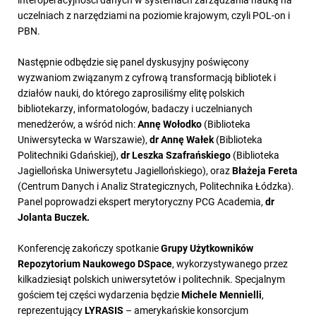
uczelniach z narzędziami na poziomie krajowym, czyli POL-on i
PBN.
Następnie odbędzie się panel dyskusyjny poświęcony
wyzwaniom związanym z cyfrową transformacją bibliotek i
działów nauki, do którego zaprosiliśmy elitę polskich
bibliotekarzy, informatologów, badaczy i uczelnianych
menedżerów, a wśród nich:
Annę Wołodko
(Biblioteka
Uniwersytecka w Warszawie),
dr Annę Wałek
(Biblioteka
Politechniki Gdańskiej),
dr Leszka Szafrańskiego
(Biblioteka
Jagiellońska Uniwersytetu Jagiellońskiego), oraz
Błażeja Fereta
(Centrum Danych i Analiz Strategicznych, Politechnika Łódzka).
Panel poprowadzi ekspert merytoryczny PCG Academia,
dr
Jolanta Buczek.
Konferencję zakończy spotkanie
Grupy Użytkowników
Repozytorium Naukowego DSpace
, wykorzystywanego przez
kilkadziesiąt polskich uniwersytetów i politechnik. Specjalnym
gościem tej części wydarzenia będzie
Michele Mennielli
,
reprezentujący
LYRASIS
– amerykańskie konsorcjum