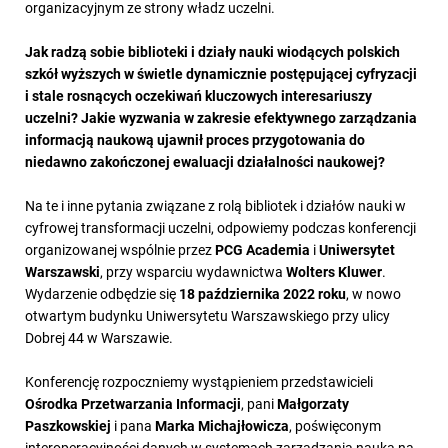
organizacyjnym ze strony władz uczelni.
Jak radzą sobie biblioteki i działy nauki wiodących polskich
szkół wyższych w świetle dynamicznie postępującej cyfryzacji
i stale rosnących oczekiwań kluczowych interesariuszy
uczelni? Jakie wyzwania w zakresie efektywnego zarządzania
informacją naukową ujawnił proces przygotowania do
niedawno zakończonej ewaluacji działalności naukowej?
Na te i inne pytania związane z rolą bibliotek i działów nauki w
cyfrowej transformacji uczelni, odpowiemy podczas konferencji
organizowanej wspólnie przez
PCG Academia
i
Uniwersytet
Warszawski
, przy wsparciu wydawnictwa
Wolters Kluwer
.
Wydarzenie odbędzie się
18 października 2022 roku
, w nowo
otwartym budynku Uniwersytetu Warszawskiego przy ulicy
Dobrej 44 w Warszawie.
Konferencję rozpoczniemy wystąpieniem przedstawicieli
Ośrodka Przetwarzania Informacji
, pani
Małgorzaty
Paszkowskiej
i pana
Marka Michajłowicza
, poświęconym
interoperacyjności danych w systemach zarządzania nauką na