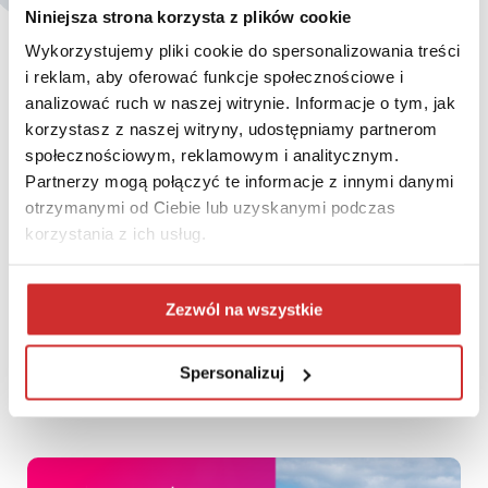
Niniejsza strona korzysta z plików cookie
Wykorzystujemy pliki cookie do spersonalizowania treści
i reklam, aby oferować funkcje społecznościowe i
analizować ruch w naszej witrynie. Informacje o tym, jak
korzystasz z naszej witryny, udostępniamy partnerom
społecznościowym, reklamowym i analitycznym.
Partnerzy mogą połączyć te informacje z innymi danymi
otrzymanymi od Ciebie lub uzyskanymi podczas
korzystania z ich usług.
Zezwól na wszystkie
PCG Academia wdraża Sciencecloud na Zachodniopomorskim
Spersonalizuj
Uniwersytecie Technologicznym w Szczecinie