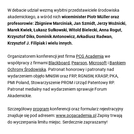
W debacie udział wezmą wybitni przedstawiciele środowiska
akademickiego, a wśród nich
wiceminister Piotr Müller oraz
profesorowie: Zbigniew Marciniak, Jan Szmidt, Jerzy Woźnicki,
Marek Kwiek, Łukasz Sułkowski, Witold Bielecki, Anna Rogut,
Krzysztof Diks, Dominik Antonowicz, Arkadiusz Radwan,
Krzysztof J. Filipiak i wielu innych.
Organizatorem konferencji jest firma
PCG Academia
we
współpracy z firmami
Blackboard
,
Pearson
,
Microsoft
i
Bankiem
Ochrony Środowiska
. Patronat honorowy i patronaty nad
wydarzeniem objęło MNiSW oraz FRP, RGNiSW, KRASP, PKA,
PMI Poland, Stowarzyszenie PROM i Urząd Patentowy RP.
Patronat medialny nad wydarzeniem sprawuje Forum
Akademickie.
Szczegółowy
program
konferencji oraz formularz rejestracyjny
znajduje się pod adresem:
www.pcgacademia.pl
Zapisy trwają
do wyczerpania limitu miejsc. Serdecznie zapraszamy!