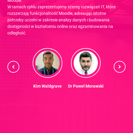
Moodle.
W ramach cyklu zaprezentujemy szereg rozwiązań IT, które
rozszerzają funkcjonalność Moodle, adresując istotne
potrzeby uczelni w zakresie analizy danych i budowania
dostępności w kształceniu online oraz egzaminowania na
odległość.
 Warda-Ritzen
Kim Waldgrave
Dr Paweł Morawski
Dr Anna Bąk