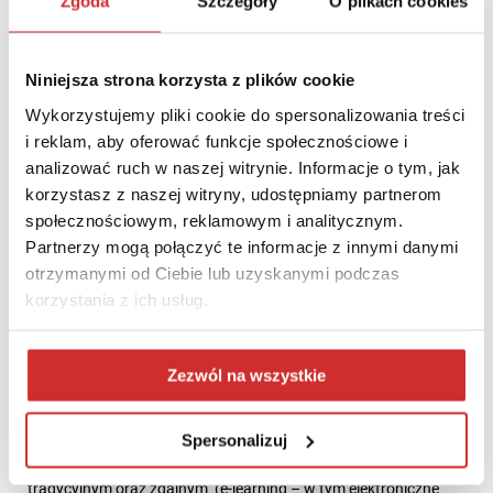
Zgoda
Szczegóły
O plikach cookies
Dr Sabina Ratajczak
Niniejsza strona korzysta z plików cookie
Akademia WSB w Dąbrowie Górniczej
Wykorzystujemy pliki cookie do spersonalizowania treści
i reklam, aby oferować funkcje społecznościowe i
analizować ruch w naszej witrynie. Informacje o tym, jak
korzystasz z naszej witryny, udostępniamy partnerom
społecznościowym, reklamowym i analitycznym.
Partnerzy mogą połączyć te informacje z innymi danymi
otrzymanymi od Ciebie lub uzyskanymi podczas
korzystania z ich usług.
Anna Pałyga
Head of Ed-Tech Center w Akademii Leona Koźmińskiego,
Zezwól na wszystkie
Ambasadorka marki INSPERA w Polsce
Ambasadorka marki Inspera w Polsce, kierownik Centrum
Innowacji w Dydaktyce Akademii Leona Koźmińskiego, skupia
Spersonalizuj
się na wdrożeniach nowych technologii w nauczaniu
tradycyjnym oraz zdalnym (e-learning – w tym elektroniczne