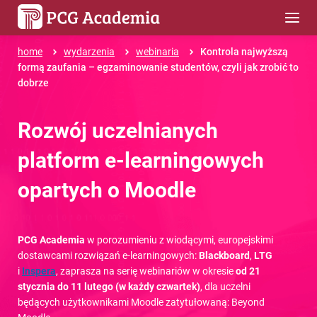
home
wydarzenia
webinaria
Kontrola najwyższą
formą zaufania – egzaminowanie studentów, czyli jak zrobić to
dobrze
Rozwój uczelnianych
platform e-learningowych
opartych o Moodle
PCG Academia
w porozumieniu z wiodącymi, europejskimi
dostawcami rozwiązań e-learningowych:
Blackboard
,
LTG
i
Inspera
, zaprasza na serię webinariów w okresie
od 21
stycznia do 11 lutego (w każdy czwartek)
, dla uczelni
będących użytkownikami Moodle zatytułowaną: Beyond