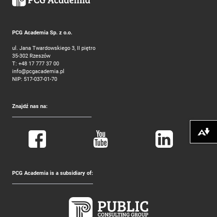
PCG Academia Sp. z o.o.
ul. Jana Twardowskiego 3, II piętro
35-302 Rzeszów
T:
+48 17 777 37 00
info@pcgacademia.pl
NIP: 517-037-01-70
Znajdź nas na:
Pobierz alte
PCG Academia is a subsidiary of: