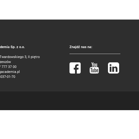
emia Sp. z o.o.
Znajdź nas na:
 Twardowskiego 3, II piętro
Rzeszów
7 777 37 00
gacademia.pl
-037-01-70