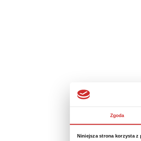
Zgoda
Klaudia Gwó
25 lutego 2026
1 min c
Niniejsza strona korzysta z