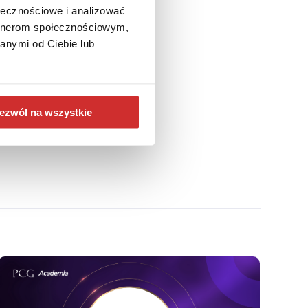
ołecznościowe i analizować
artnerom społecznościowym,
n Warsaw. She contributes to
anymi od Ciebie lub
nd related sciences. Over the
modernization of information
pleted postgraduate studies
cal information management,
ezwól na wszystkie