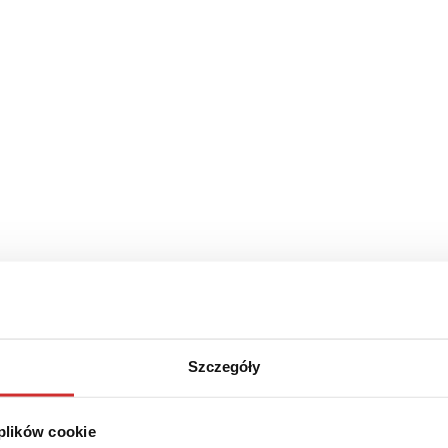
Szczegóły
źdź
zytania
 plików cookie