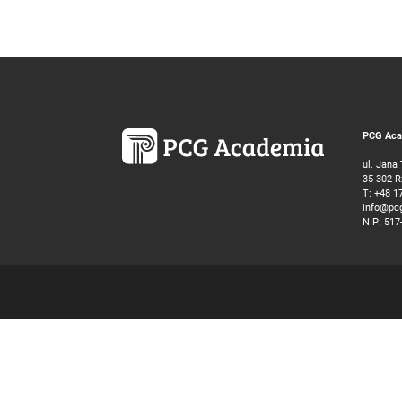
PCG Acad
ul. Jana
35-302 
T:
+48 1
info@pc
NIP: 517