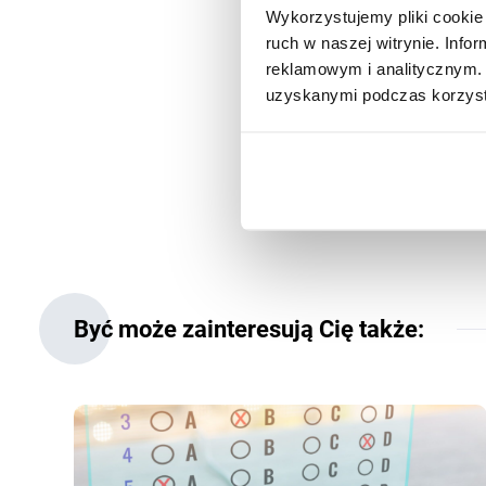
Wykorzystujemy pliki cookie 
ruch w naszej witrynie. Inf
Klaudia Gwóźdź is a document
reklamowym i analitycznym. 
the development of the Polis
past year, she has been invo
uzyskanymi podczas korzysta
dissemination tools. She hol
in Bioinformatics. In her wo
focusing on the organization
Być może zainteresują Cię także: