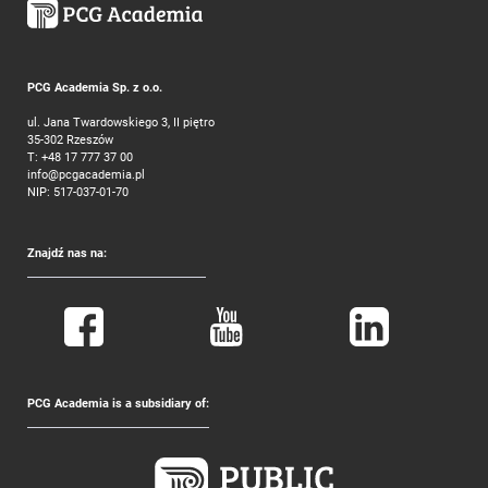
PCG Academia Sp. z o.o.
ul. Jana Twardowskiego 3, II piętro
35-302 Rzeszów
T:
+48 17 777 37 00
info@pcgacademia.pl
NIP: 517-037-01-70
Znajdź nas na:
PCG Academia is a subsidiary of: