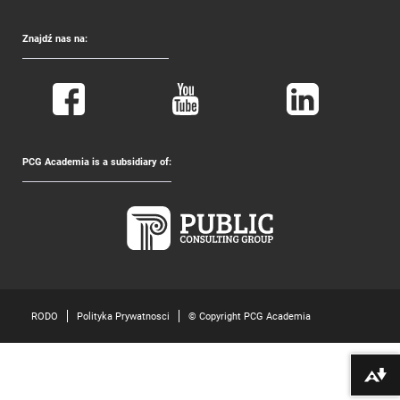
Znajdź nas na:
PCG Academia is a subsidiary of:
RODO
Polityka Prywatnosci
© Copyright PCG Academia
Pobierz alte