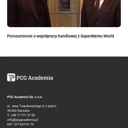
Porozumienie o współpracy handlowej z SuperMemo World
PCG Academia Sp. z o.o.
ul. Jana Twardowskiego 3, II piętro
35-302 Rzeszów
T:
+48 17 777 37 00
info@pcgacademia.pl
NIP: 517-037-01-70