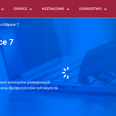
DSPACE
KSZTAŁCENIE
DORADZTWO
 o DSpace 7
ce 7
trzech webinariów poświęconych
ania dla repozytoriów cyfrowych na