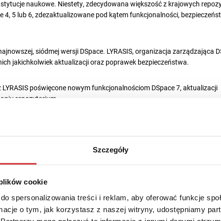
nstytucje naukowe. Niestety, zdecydowana większość z krajowych repoz
e 4, 5 lub 6, zdezaktualizowane pod kątem funkcjonalności, bezpieczeńst
 najnowszej, siódmej wersji DSpace. LYRASIS, organizacja zarządzająca 
o nich jakichkolwiek aktualizacji oraz poprawek bezpieczeństwa.
z LYRASIS poświęcone nowym funkcjonalnościom DSpace 7, aktualizacji
waniu repozytorium.
acji oraz 30 minut na sesję pytań i odpowiedzi. Webinaria będą odbywać
.
Szczegóły
o najwyższym status partnerskim (GOLD).
 plików cookie
do spersonalizowania treści i reklam, aby oferować funkcje sp
ormacje o tym, jak korzystasz z naszej witryny, udostępniamy p
Partnerzy mogą połączyć te informacje z innymi danymi otrzym