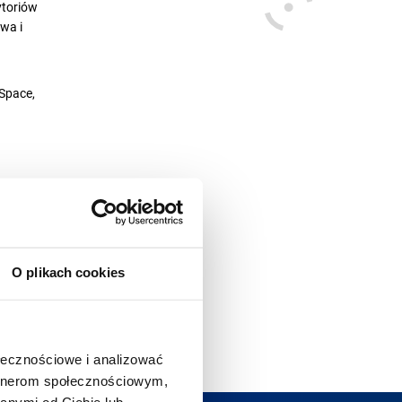
ytoriów
wa i
DSpace,
 się w języku
O plikach cookies
ołecznościowe i analizować
artnerom społecznościowym,
anymi od Ciebie lub