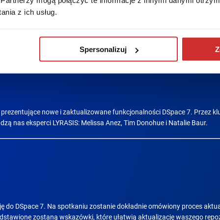
nia z ich usług.
Spersonalizuj
Z
rezentujące nowe i zaktualizowane funkcjonalności DSpace 7. Przez k
dzą nas eksperci LYRASIS: Melissa Anez, Tim Donohue i Natalie Baur.
ę do DSpace 7. Na spotkaniu zostanie dokładnie omówiony proces aktual
zedstawione zostaną wskazówki, które ułatwią aktualizację waszego repo