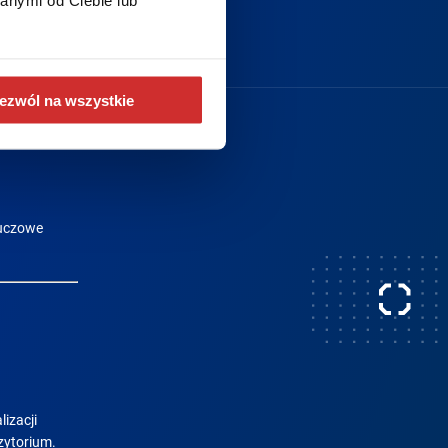
ezwól na wszystkie
luczowe
izacji
zytorium.