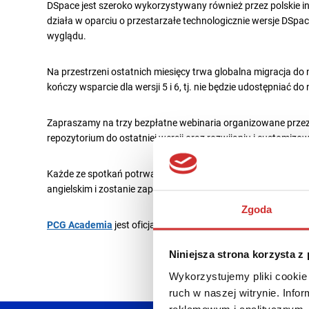
DSpace jest szeroko wykorzystywany również przez polskie i
działa w oparciu o przestarzałe technologicznie wersje DSpac
wyglądu.
Na przestrzeni ostatnich miesięcy trwa globalna migracja do
kończy wsparcie dla wersji 5 i 6, tj. nie będzie udostępniać d
Zapraszamy na trzy bezpłatne webinaria organizowane prze
repozytorium do ostatniej wersji oraz rozwijaniu i customizo
Każde ze spotkań potrwa 1,5 godziny, w tym 60 minut prezent
angielskim i zostanie zapewnione tłumaczenie na język polski
Zgoda
PCG Academia
jest oficjalnym partnerem LYRASIS w Polsce 
Niniejsza strona korzysta z
Wykorzystujemy pliki cookie 
ruch w naszej witrynie. Inf
reklamowym i analitycznym. 