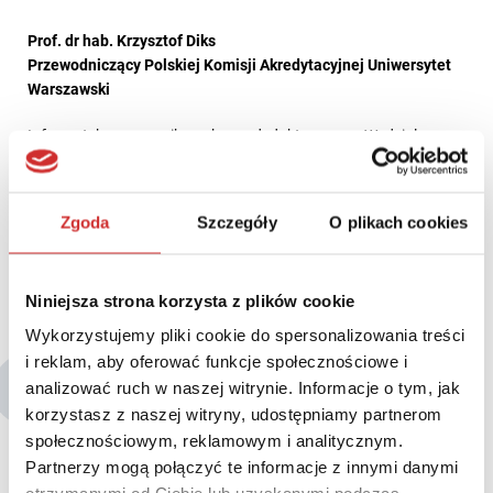
Prof. dr hab. Krzysztof Diks
Przewodniczący Polskiej Komisji Akredytacyjnej Uniwersytet
Warszawski
Informatyk, pracownik naukowo-dydaktyczny na Wydziale
Matematyki, Informatyki i Mechaniki Uniwersytetu
Warszawskiego, długoletni dyrektor Instytutu Informatyki UW,
współtwórca programu kształcenia informatycznego na
Zgoda
Szczegóły
O plikach cookies
Uniwersytecie Warszawskim, popularyzator informatyki,
Przewodniczący Komitetu Głównego Olimpiady Informatycznej,
od 1 stycznia 2016 r. Przewodniczący Polskiej Komisji
Niniejsza strona korzysta z plików cookie
Akredytacyjnej.
Wykorzystujemy pliki cookie do spersonalizowania treści
i reklam, aby oferować funkcje społecznościowe i
Eksperci
analizować ruch w naszej witrynie. Informacje o tym, jak
korzystasz z naszej witryny, udostępniamy partnerom
społecznościowym, reklamowym i analitycznym.
Partnerzy mogą połączyć te informacje z innymi danymi