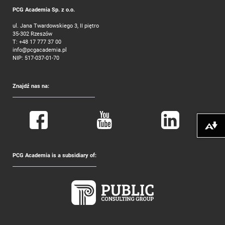
PCG Academia Sp. z o.o.
ul. Jana Twardowskiego 3, II piętro
35-302 Rzeszów
T:
+48 17 777 37 00
info@pcgacademia.pl
NIP: 517-037-01-70
Znajdź nas na:
Pobierz alte
PCG Academia is a subsidiary of: