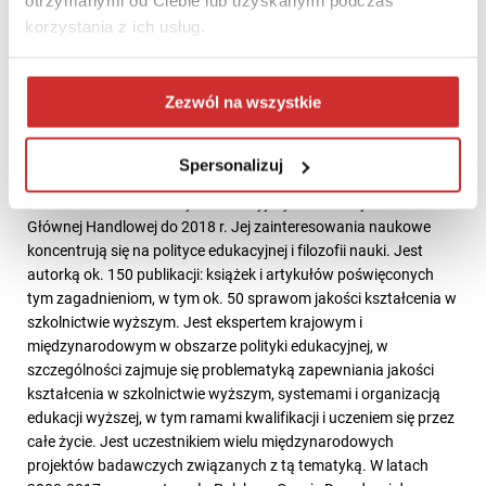
otrzymanymi od Ciebie lub uzyskanymi podczas
korzystania z ich usług.
Zezwól na wszystkie
Dr hab. Ewa Chmielecka prof. SGH
Członek Zarządu Fundacji Rektorów Polskich
Spersonalizuj
Kierownik Zakładu Polityki Edukacyjnej i Naukowej w Szkole
Głównej Handlowej do 2018 r. Jej zainteresowania naukowe
koncentrują się na polityce edukacyjnej i filozofii nauki. Jest
autorką ok. 150 publikacji: książek i artykułów poświęconych
tym zagadnieniom, w tym ok. 50 sprawom jakości kształcenia w
szkolnictwie wyższym. Jest ekspertem krajowym i
międzynarodowym w obszarze polityki edukacyjnej, w
szczególności zajmuje się problematyką zapewniania jakości
kształcenia w szkolnictwie wyższym, systemami i organizacją
edukacji wyższej, w tym ramami kwalifikacji i uczeniem się przez
całe życie. Jest uczestnikiem wielu międzynarodowych
projektów badawczych związanych z tą tematyką. W latach