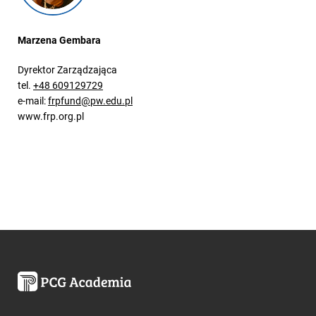
Marzena Gembara
Dyrektor Zarządzająca
tel.
+48 609129729
e-mail:
frpfund@pw.edu.pl
www.frp.org.pl