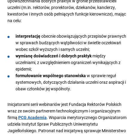
upowszechniania dobrych praktyk w gronie przedstawicieli
uczelni (m.in. rektorów, prorektorów, dziekanów, kanclerzy,
kwestorów i innych osób pełniących funkcje kierownicze), mając
na celu:
interpretację
obecnie obowiązujących przepisów prawnych
w sprawach budzących wątpliwości w świetle oczekiwań
wobec szkół wyższych i samych uczelni;
wymianę doświadczeń i dobrych praktyk
między
uczelniami, z uwzględnieniem ograniczeń wynikających z
epidemii;
formułowanie wspólnego stanowiska
w sprawie reguł
systemowych, dotyczących działania uczelni oraz aspiracji i
obaw członków jej wspólnoty.
Inicjatorami serii webinariów jest Fundacja Rektorów Polskich
wraz ze swoim partnerem technologicznym i organizacyjnym
firmą
PCG Academia
. Wsparcia merytorycznego Organizatorom
udziela Instytut Spraw Publicznych Uniwersytetu
Jagiellońskiego. Patronat nad inicjatywą sprawuje Ministerstwo