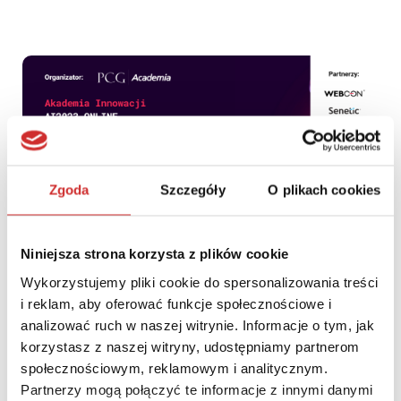
Zgoda
Szczegóły
O plikach cookies
Niniejsza strona korzysta z plików cookie
Wykorzystujemy pliki cookie do spersonalizowania treści
AI 2023: Egzaminowanie na papierze musi odejść. Dlaczego
i reklam, aby oferować funkcje społecznościowe i
wiodące polskie uczelnie przechodzą na egzaminy online z
analizować ruch w naszej witrynie. Informacje o tym, jak
INSPERA Assessment?
korzystasz z naszej witryny, udostępniamy partnerom
społecznościowym, reklamowym i analitycznym.
Partnerzy mogą połączyć te informacje z innymi danymi