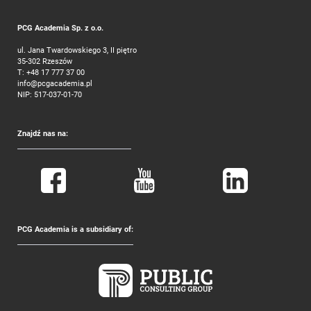
PCG Academia Sp. z o.o.
ul. Jana Twardowskiego 3, II piętro
35-302 Rzeszów
T:
+48 17 777 37 00
info@pcgacademia.pl
NIP: 517-037-01-70
Znajdź nas na:
PCG Academia is a subsidiary of: