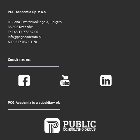
PCG Academia Sp. z o.o.
ul. Jana Twardowskiego 3, II piętro
35-302 Rzeszów
T:
+48 17 777 37 00
info@pcgacademia.pl
NIP: 517-037-01-70
Znajdź nas na:
PCG Academia is a subsidiary of: