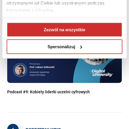
otrzymanymi od Ciebie lub uzyskanymi podczas
korzystania z ich usług.
Zezwól na wszystkie
Spersonalizuj
Podcast #9: Kobiety liderki uczelni cyfrowych