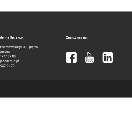
emia Sp. z o.o.
Znajdź nas na:
 Twardowskiego 3, II piętro
Rzeszów
7 777 37 00
gacademia.pl
-037-01-70