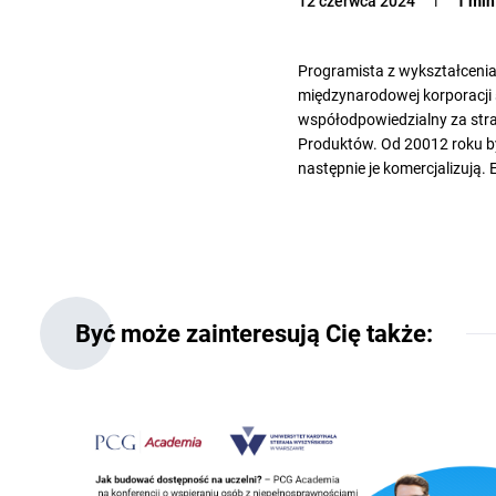
12 czerwca 2024
1 min
Programista z wykształcenia
międzynarodowej korporacji s
współodpowiedzialny za str
Produktów. Od 20012 roku by
następnie je komercjalizują
Być może zainteresują Cię także: