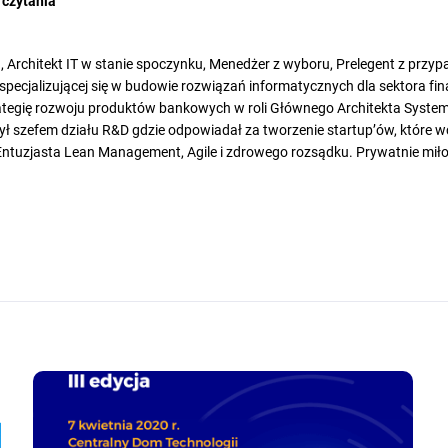
 czytania
, Architekt IT w stanie spoczynku, Menedżer z wyboru, Prelegent z przy
pecjalizującej się w budowie rozwiązań informatycznych dla sektora fin
ategię rozwoju produktów bankowych w roli Głównego Architekta System
ł szefem działu R&D gdzie odpowiadał za tworzenie startup’ów, które wc
. Entuzjasta Lean Management, Agile i zdrowego rozsądku. Prywatnie mił