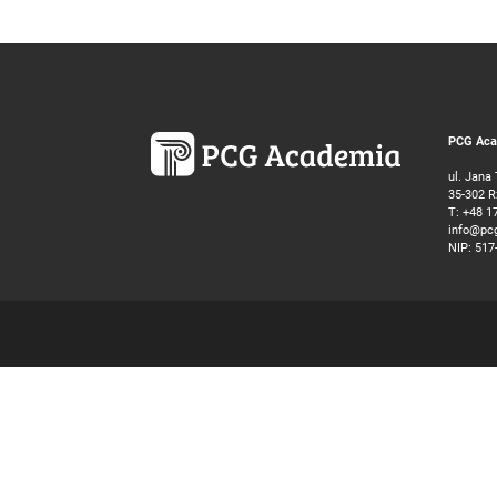
PCG Acad
ul. Jana
35-302 
T:
+48 1
info@pc
NIP: 517