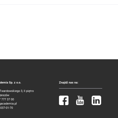
emia Sp. z o.o.
Znajdź nas na:
 Twardowskiego 3, II piętro
Rzeszów
7 777 37 00
gacademia.pl
-037-01-70