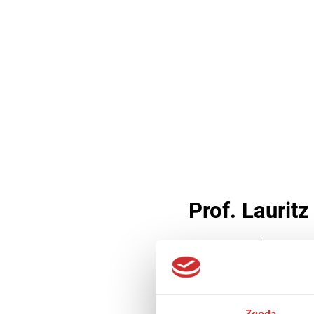
Prof. Laurit
9 marca 2022
2 min cz
Lauritz B. Holm-Nielsen był
globalnym specjalistą Bank
Zgoda