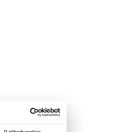
nish Center w Pekinie oraz
owców w Danii oraz za
O plikach cookies