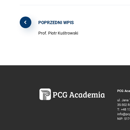
POPRZEDNI WPIS
Prof. Piotr Kuśtrowski
PCG Acad
ul. Jana
35-302 
T:
+48 1
info@pc
NIP: 517