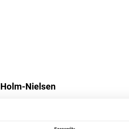
z Holm-Nielsen
ytania
 rektorem Uniwersytetu Aarhus w Danii, Dyrektorem wykonawczym Sino-Da
u Światowego w Waszyngtonie. Odpowiadał za reformę kształcenia nauk
Szczegóły