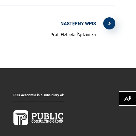
NASTĘPNY WPIS
Prof. Elżbieta Żądzińska
PCG Academia is a subsidiary of:
Pobierz alte