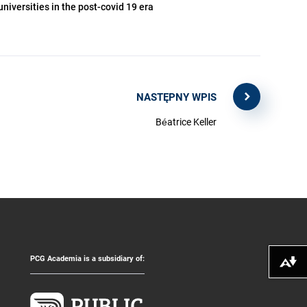
universities in the post-covid 19 era
NASTĘPNY WPIS
Béatrice Keller
PCG Academia is a subsidiary of:
Pobierz alte