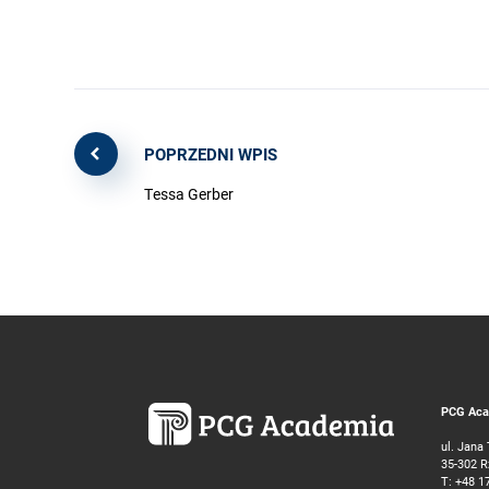
POPRZEDNI WPIS
Tessa Gerber
PCG Acad
ul. Jana
35-302 
T:
+48 1