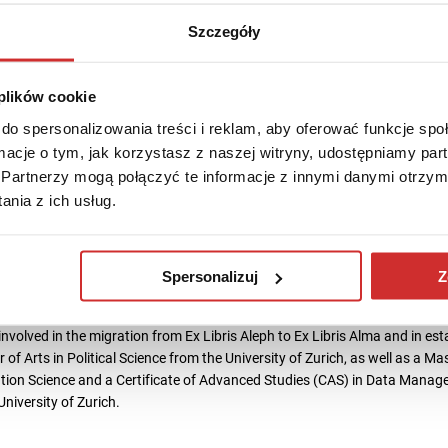
Szczegóły
 plików cookie
do spersonalizowania treści i reklam, aby oferować funkcje sp
ormacje o tym, jak korzystasz z naszej witryny, udostępniamy p
Partnerzy mogą połączyć te informacje z innymi danymi otrzym
nia z ich usług.
zytania
 manager at the University of Zurich, working within the University Library
Spersonalizuj
Z
been a member of the Open Access team, where he works on repository 
support. Previously, he worked as an e-media specialist at the Zentral
nvolved in the migration from Ex Libris Aleph to Ex Libris Alma and in es
of Arts in Political Science from the University of Zurich, as well as a M
ation Science and a Certificate of Advanced Studies (CAS) in Data Mana
niversity of Zurich.