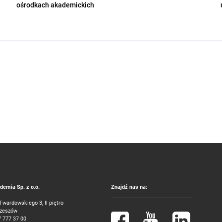
ośrodkach akademickich
emia Sp. z o.o.
Znajdź nas na:
 Twardowskiego 3, II piętro
Rzeszów
7 777 37 00