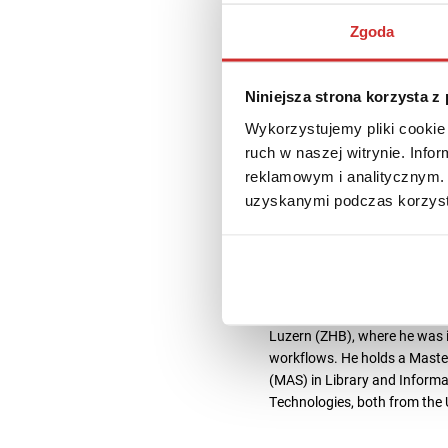
Zgoda
Niniejsza strona korzysta z
Wykorzystujemy pliki cookie 
Olivier Vogel
ruch w naszej witrynie. Inf
reklamowym i analitycznym. 
uzyskanymi podczas korzysta
17 marca 2026
1 min c
Olivier Vogel is a repository
Since summer 2024, he has 
management, and open access 
Luzern (ZHB), where he was i
workflows. He holds a Master 
(MAS) in Library and Inform
Technologies, both from the U