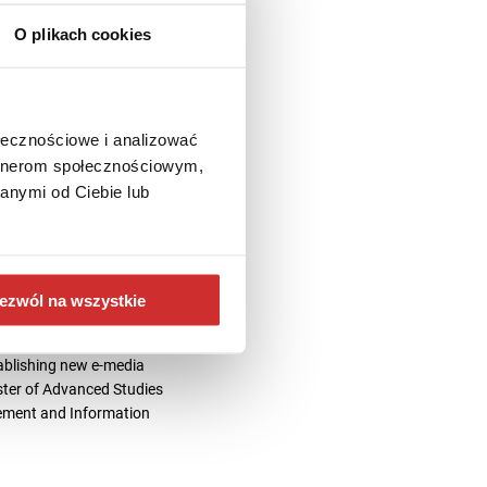
O plikach cookies
ołecznościowe i analizować
artnerom społecznościowym,
anymi od Ciebie lub
’s Open Science Services.
ezwól na wszystkie
development, metadata
- und Hochschulbibliothek
tablishing new e-media
aster of Advanced Studies
gement and Information