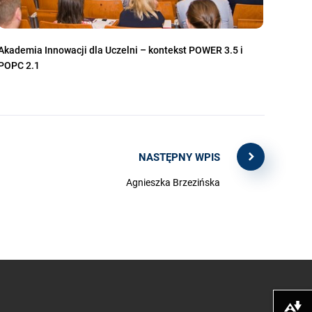
Akademia Innowacji dla Uczelni – kontekst POWER 3.5 i
POPC 2.1
NASTĘPNY WPIS
Agnieszka Brzezińska
Pobierz alte