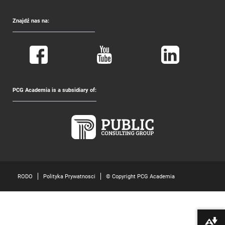
Znajdź nas na:
PCG Academia is a subsidiary of:
RODO
Polityka Prywatnosci
© Copyright PCG Academia
Pobierz alte