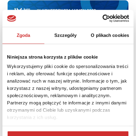
Zgoda
Szczegóły
O plikach cookies
Niniejsza strona korzysta z plików cookie
Wykorzystujemy pliki cookie do spersonalizowania treści
i reklam, aby oferować funkcje społecznościowe i
analizować ruch w naszej witrynie. Informacje o tym, jak
LUMEN 2023: Wielkie przygotowania na odejście od papieru w
korzystasz z naszej witryny, udostępniamy partnerom
komunikacji ze studentem i z obywatelem. Status wdrożenia
społecznościowym, reklamowym i analitycznym.
systemów klasy EZD w polskich uczelniach
Partnerzy mogą połączyć te informacje z innymi danymi
otrzymanymi od Ciebie lub uzyskanymi podczas
korzystania z ich usług.