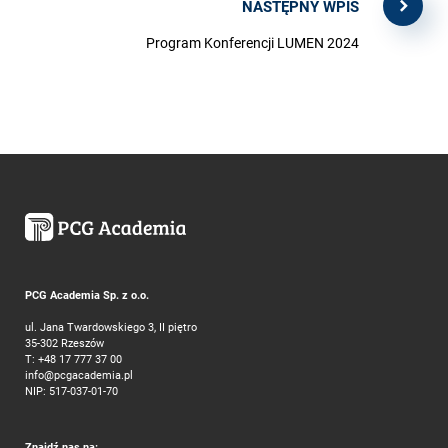
NASTĘPNY WPIS
Program Konferencji LUMEN 2024
PCG Academia Sp. z o.o.
ul. Jana Twardowskiego 3, II piętro
35-302 Rzeszów
T:
+48 17 777 37 00
info@pcgacademia.pl
NIP: 517-037-01-70
Znajdź nas na: