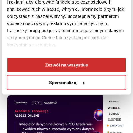
i reklam, aby oferować funkcje społecznościowe i
analizować ruch w naszej witrynie. Informacje o tym, jak
korzystasz z naszej witryny, udostępniamy partnerom
społecznościowym, reklamowym i analitycznym.
Partnerzy mogą połączyć te informacje z innymi danymi
otrzymanymi od Ciebie lub uzyskanymi podczas
korzystania z ich usług.
Relacja z webinarium: Wdrożenie polityki dostępności w
oparciu o rozwiązanie Blackboard Ally – case study
Zezwól na wszystkie
Uniwersytetu Northumbria oraz Uniwersytetu Nottingham
Trent
Spersonalizuj