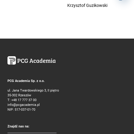
Krzysztof Guzikowski
PCG Academia Sp. z o.o.
ul. Jana Twardowskiego 3, II piętro
35-302 Rzeszów
T:
+48 17 777 37 00
info@pcgacademia.pl
NIP: 517-037-01-70
Znajdź nas na: