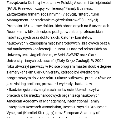
Zarządzania Kulturą i Mediami w Polskiej Akademii Umiejętności
(PAU). Przewodniczący konferencji “Family Business.
Zarządzanie firmami rodzinnymi” (7 edycji), “Intercultural
Management. Zarządzanie międzykulturowe” (11 edycji).
Promotor 16 rozpraw doktorskich obronionych na 5 uczelniach.
Recenzent w kilkudziesięciu postępowaniach profesorskich,
habilitacyjnych oraz doktorskich. Członek komitetów
naukowych 9 czasopism międzynarodowych i krajowych oraz 6
rad naukowych konferencji. Laureat 17 nagród rektorskich na
Uniwersytecie Jagiellońskim, w SAN, SWSPiZ oraz Clark
University i innych odznaczeń (Złoty Krzyż Zasługi). W 2004
roku utworzył pierwszy w Polsce program master double degree
z amerykańskim Clark University, którego był dyrektorem
programowym do 2022 roku. Łukasz Sułkowski pracuje również
jako visiting profesor, prowadził wykłady i badania w
kilkudziesięciu uniwersytetach na świecie. Uczestniczył w
pracach kilku międzynarodowych organizacji naukowych:
American Academy of Management, International Family
Enterprises Research Association, Reseau Pays du Groupe de
Vysegrad (Komitet Sterujący) oraz European Academy of