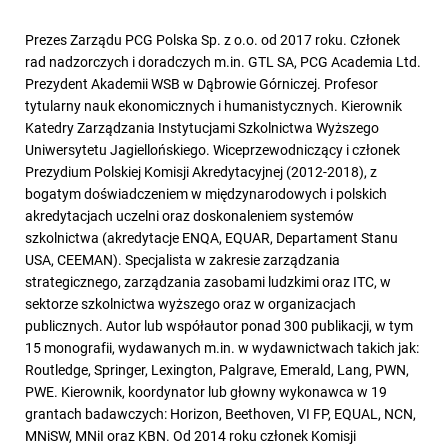
Prezes Zarządu PCG Polska Sp. z o.o. od 2017 roku. Członek
rad nadzorczych i doradczych m.in. GTL SA, PCG Academia Ltd.
Prezydent Akademii WSB w Dąbrowie Górniczej. Profesor
tytularny nauk ekonomicznych i humanistycznych. Kierownik
Katedry Zarządzania Instytucjami Szkolnictwa Wyższego
Uniwersytetu Jagiellońskiego. Wiceprzewodniczący i członek
Prezydium Polskiej Komisji Akredytacyjnej (2012-2018), z
bogatym doświadczeniem w międzynarodowych i polskich
akredytacjach uczelni oraz doskonaleniem systemów
szkolnictwa (akredytacje ENQA, EQUAR, Departament Stanu
USA, CEEMAN). Specjalista w zakresie zarządzania
strategicznego, zarządzania zasobami ludzkimi oraz ITC, w
sektorze szkolnictwa wyższego oraz w organizacjach
publicznych. Autor lub współautor ponad 300 publikacji, w tym
15 monografii, wydawanych m.in. w wydawnictwach takich jak:
Routledge, Springer, Lexington, Palgrave, Emerald, Lang, PWN,
PWE. Kierownik, koordynator lub głowny wykonawca w 19
grantach badawczych: Horizon, Beethoven, VI FP, EQUAL, NCN,
MNiSW, MNiI oraz KBN. Od 2014 roku członek Komisji