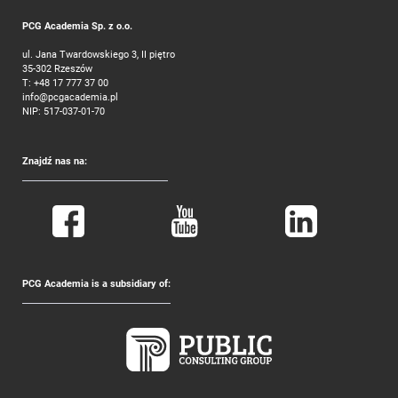
PCG Academia Sp. z o.o.
ul. Jana Twardowskiego 3, II piętro
35-302 Rzeszów
T:
+48 17 777 37 00
info@pcgacademia.pl
NIP: 517-037-01-70
Znajdź nas na:
PCG Academia is a subsidiary of: