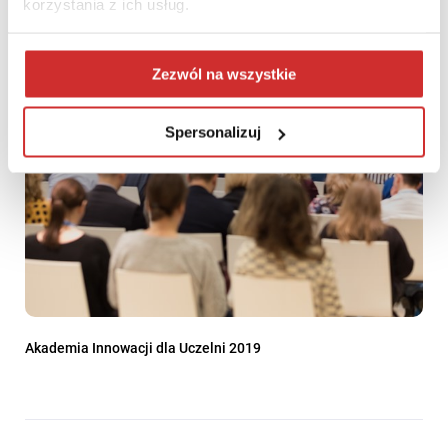
kompetencje na Uczelniach
korzystania z ich usług.
Zezwól na wszystkie
Spersonalizuj
Akademia Innowacji dla Uczelni 2019