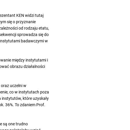
ezentant KEN widzi tutaj
ym się o przyznanie
zależności od rodzaju etatu,
sekwencji sprowadza się do
 instytutami badawczymi w
wanie między instytutami i
zować obrazu działalności
 oraz uczelni w
enie, co w instytutach poza
a instytutów, które uzyskały
ok. 36%. To zdaniem Prof.
że są one trudno