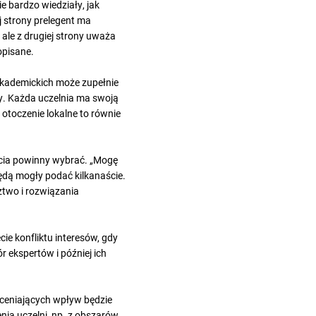
e bardzo wiedziały, jak
j strony prelegent ma
 ale z drugiej strony uważa
 opisane.
akademickich może zupełnie
zy. Każda uczelnia ma swoją
otoczenie lokalne to równie
ięcia powinny wybrać. „Mogę
ędą mogły podać kilkanaście.
dztwo i rozwiązania
ie konfliktu interesów, gdy
 ekspertów i później ich
oceniających wpływ będzie
nia uczelni, np. z obszarów