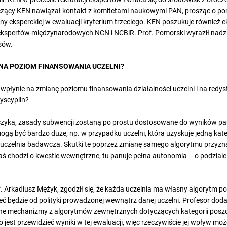
czący KEN nawiązał kontakt z komitetami naukowymi PAN, prosząc o p
ny eksperckiej w ewaluacji kryterium trzeciego. KEN poszukuje również 
 ekspertów międzynarodowych NCN i NCBiR. Prof. Pomorski wyraził nadzi
sów.
NA POZIOM FINANSOWANIA UCZELNI?
wpłynie na zmianę poziomu finansowania działalności uczelni i na red
yscyplin?
zyka, zasady subwencji zostaną po prostu dostosowane do wyników par
gą być bardzo duże, np. w przypadku uczelni, która uzyskuje jedną kategor
o uczelnia badawcza. Skutki te poprzez zmianę samego algorytmu przyz
zaś chodzi o kwestie wewnętrzne, tu panuje pełna autonomia – o podzial
 Arkadiusz Mężyk, zgodził się, że każda uczelnia ma własny algorytm po
ć będzie od polityki prowadzonej wewnątrz danej uczelni. Profesor doda
wne mechanizmy z algorytmów zewnętrznych dotyczących kategorii posz
 jest przewidzieć wyniki w tej ewaluacji, więc rzeczywiście jej wpływ mo