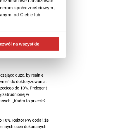
ołecznościowe i analizować
uacją. W tym momencie
artnerom społecznościowym,
e dla osób będących
anymi od Ciebie lub
h wybór aktualnie trwa, KEN
ć opisy wpływu.
je w dwóch obszarach:
ygotowane w postaci
ezwól na wszystkie
ił członek KEN.
 ekspertów przez długi
czająco dużo, by realnie
awnień do doktoryzowania.
rzeciego do 10%. Prelegent
j zatrudnionej w
anych. „Kadra to przecież
do 10%. Rektor PW dodał, że
miennych ocen dokonanych