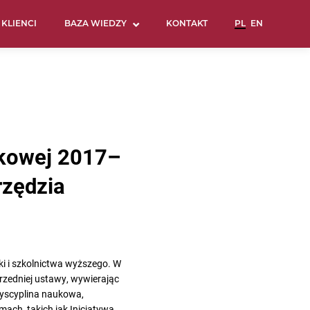
KLIENCI
BAZA WIEDZY
KONTAKT
aukowej 2017–
rzędzia
ki i szkolnictwa wyższego. W
rzedniej ustawy, wywierając
dyscyplina naukowa,
ach, takich jak Inicjatywa