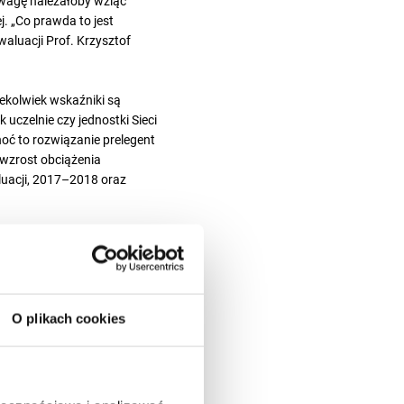
uwagę należałoby wziąć
j. „Co prawda to jest
aluacji Prof. Krzysztof
iekolwiek wskaźniki są
uczelnie czy jednostki Sieci
choć to rozwiązanie prelegent
 wzrost obciążenia
luacji, 2017–2018 oraz
 obszary: zasięg wpływu i
trzecie jest oceną ekspercką.
prawiedliwa? Jak dokonać
O plikach cookies
 wiązać się z kryterium
u procedur oceny wpływu