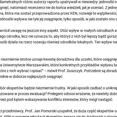
iametralnych różnic autorzy raportu upatrywali w niewiedzy: jednostki ni
ięć, natomiast recenzenci nie do końca wiedzieli, jak je oceniać. Z jedne
jna, która ma zostać przeprowadzona przez KEN, rozwieje te wątpliwości,
ednostki wpływa nie tyle jej osiągnięcie, tylko sposób, w jaki zostało ono
 zwrócił uwagę na jeszcze inny aspekt. Otóż wpływ w małych ośrodkach 
ego ośrodka, lecz nie oznacza to, aby któryś z nich był lepszy bądź gors
posób działa na rzecz rozwoju również ośrodków lokalnych. Ten wpływ na 
 niezmiernie istotne uznaje kwestię doradztwa dla uczelni, które osiągn
na Uniwersytecie Warszawskim, które konkretnych przykładów wpływu b
 które z nich wybrać i opisać” – mówił Prof. Duszczyk. Potrzebne są dora
zelnie w doborze najlepszych osiągnięć.
bór ekspertów będzie niezmiernie trudny. W jaki sposób zadbać o uniknięc
żowane w proces ewaluacji? Prelegent odnosi wrażenie, że niestety dobór
eż pod kątem wskazywania konfliktu interesów, który mógł nastąpić.
 przedmówcy, Prof. Jan Pomorski uzupełnił, że duża część ekspertów 
. KEN w procesie rekrutacji ekspertów zwraca się do środowisk z otocze