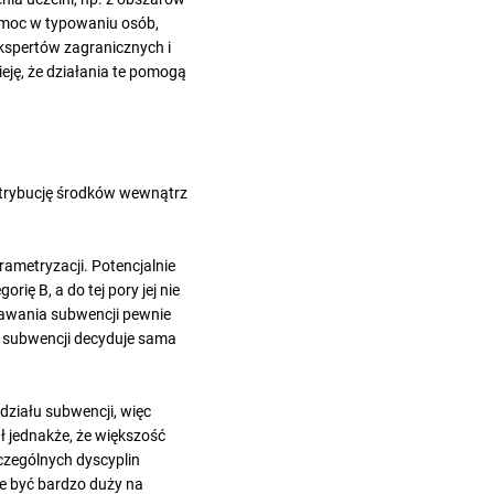
omoc w typowaniu osób,
ekspertów zagranicznych i
eję, że działania te pomogą
ystrybucję środków wewnątrz
ametryzacji. Potencjalnie
ię B, a do tej pory jej nie
nawania subwencji pewnie
e subwencji decyduje sama
działu subwencji, więc
ł jednakże, że większość
czególnych dyscyplin
że być bardzo duży na