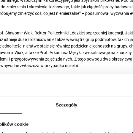
rbitralnego współczynnika korekcyjnego jest zbyt skomplikowane. Pod 
 do zmierzenia i określenia liczbowego, takie jak ciągłość pracy badawcze
próbujemy zmierzyć coś, co jest niemierzalne” – podsumował wyzwania ew
f. Sławomir Wiak, Rektor Politechniki Łódzkiej poprzedniej kadencji. Jak
ż istnieje duże zróżnicowanie także wewnątrz grup podmiotów, takich jak 
jednolitości niełatwe staje się również podzielenie jednostek na grupy, 
ławomir Wiak, a także Prof. Arkadiusz Mężyk, zwrócili uwagę na znaczny
emii i przygotowywania zajęć zdalnych. Z tego powodu dwa okresy ewa
równywalne zwłaszcza w przypadku uczelni.
K MIERZYĆ WPŁYW?
i odnosi się do wpływu badań naukowych na otoczenie i dzieli się na dwa
ria pierwsze i drugie bazują na wskaźnikach liczbowych, o tyle kryterium 
a doza subiektywności. Jak zorganizować proces oceny, aby była ona s
Szczegóły
iemy obserwować liczne odwołania od wyników ewaluacji?
n Pomorski przyznał, że Komisja ma świadomość problemów, które mogą
 plików cookie
esie podjęto staranne przygotowania. Przeanalizowano
Raport z pilotaż