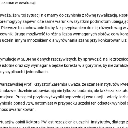
szanse w ewaluacji.
waża, że w tej sytuacji nie mamy do czynienia z równą rywalizacją. Repr
tóre mogłyby zapewnić te same warunki wszystkim podmiotom ubiegając
e. Pierwsze to zachowanie liczby N z przypisaniem do niej różnych wag w 
racownik. Druga możliwość to różna liczba wymaganych slotów, co w kon
u uczelni innym mnożnikiem dla wyrównania szans przy konkurowaniu z
ymulacje w SEDN na danych rzeczywistych, by sprawdzić, na ile zróżnico
ie istotne oraz czy wymagana będzie korekta w algorytmie, by nie zafałs
yscyplinach i jednostkach.
 Warszawskiej Prof. Krzysztof Zaremba uważa, że szanse instytutów PAN
nakowe. Uczelnie odpowiadają nie tylko za badania, ale także za kształc
miejsca. Prelegent przytoczył wyniki poprzedniej ewaluacji – wtedy liczb
wyniosła ponad 72%, natomiast w przypadku uczelni ten odsetek wyniósł 
nność uwarunkowań.
acji w opinii Rektora PW jest rozdzielenie uczelni i instytutów, dlatego 