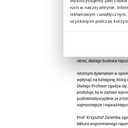
Wykorzystujemy pliki cookie 
społecznego
, który pozwoli
ruch w naszej witrynie. Inf
przygotowuje się w ramach K
reklamowym i analitycznym. 
sporządzać opisy wpływu ora
uzyskanymi podczas korzysta
rozpocznie dużą akcję infor
Prelegent przypomniał tutaj
zasięgu i znaczenia, bo wł
cyfrowego repozytorium i pr
Dokumentacja opisów wpływu 
okres, dlatego budowa repoz
Istotnym dylematem w opinii 
wpłynąć na kategorię, którą
Dlatego Profesor zgadza się
postuluje, by w zamian wpro
podmiotodyscyplinie ze zróż
najmocniejsze i najważniejsz
Prof. Krzysztof Zaremba zgo
lektura wspomnianego rapor