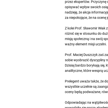
przez ekspertów. Przyczynę d
opisywać wpływ swoich osiągn
nadzieję, że akcja informacy
za niepokojące, że na ocenę j
Z kolei Prof. Sławomir Wiak
różnić się w stosunku do duż
misją społeczną i na swój s
ważny element misji uczelni.
Prof. Maciej Duszczyk zaś za
sobie wyobrazić dyscypliny 
Dzisiaj bardzo borykają się,
analityczne, które wesprą uc
Prelegent uważa także, że do
wszystkie uczelnie są zaanga
oceny będą podważane, równi
Odpowiadając na wątpliwości
wywodziła się spoza akademii