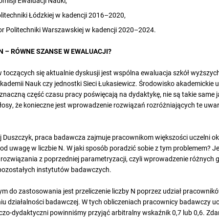
misji Ewaluacji Nauki,
litechniki Łódzkiej w kadencji 2016–2020,
r Politechniki Warszawskiej w kadencji 2020–2024.
AN – RÓWNE SZANSE W EWALUACJI?
toczących się aktualnie dyskusji jest wspólna ewaluacja szkół wyższy
j Akademii Nauk czy jednostki Sieci Łukasiewicz. Środowisko akademickie
 znaczną część czasu pracy poświęcają na dydaktykę, nie są takie same
łosy, że konieczne jest wprowadzenie rozwiązań rozróżniających te uw
j Duszczyk, praca badawcza zajmuje pracownikom większości uczelni ok. 
pod uwagę w liczbie N. W jaki sposób poradzić sobie z tym problemem? Je
rozwiązania z poprzedniej parametryzacji, czyli wprowadzenie różnych g
pozostałych instytutów badawczych.
m do zastosowania jest przeliczenie liczby N poprzez udział pracowni
 działalności badawczej. W tych obliczeniach pracownicy badawczy ucze
zo-dydaktyczni powinniśmy przyjąć arbitralny wskaźnik 0,7 lub 0,6. Zda