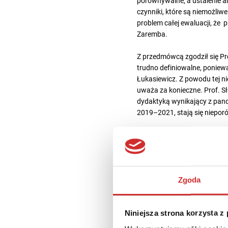
porównywalne, a ustalenie a
czynniki, które są niemożliwe
problem całej ewaluacji, że 
Zaremba.
Z przedmówcą zgodził się Pro
trudno definiowalne, poniewa
Łukasiewicz. Z powodu tej nie
uważa za konieczne. Prof. S
dydaktyką wynikający z pand
2019–2021, stają się niepo
KRYTERIUM TRZECIE – JA
Kryterium trzecie w ewaluacj
znaczenie wpływu. O ile kryte
Zawsze będzie więc tu pewn
Zgoda
wyboru ekspertów? Czy będz
Reprezentujący KEN Prof. Ja
Niniejsza strona korzysta z
trzecim, dlatego w tym zakr