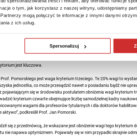
do spersonalizowania treści i reklam, aby oferować funkcje sp
ł KEN dostrzec potencjalne słabości i zagrożenia związane z nową ewal
ormacje o tym, jak korzystasz z naszej witryny, udostępniamy p
EN zespół ds. kryterium trzeciego, który opracuje materiały wyjaśniając
Partnerzy mogą połączyć te informacje z innymi danymi otrzym
z dla ekspertów. Ponadto po zakończeniu szkoleń dla ekspertów, któryc
nia z ich usług.
macyjną i szkoleniową dla uczelni, pokazującą, jak dobrze przygotowywa
 słuchaczom, że najważniejszy jest dowód, że wpływ faktycznie występu
aśnie dowody będą sprawdzane przez ekspertów. „Dowody muszą być prz
Spersonalizuj
Z
zechowywane przez 5 lat, o czym uczelnie często zapominają” – podkreśl
musi być sporządzona w języku polskim i angielskim oraz dostępna dla
ytorium jest kluczowa.
Prof. Pomorskiego jest waga kryterium trzeciego. Te 20% wagi to wystar
 uzyska jednostka, co może przesądzić nawet o posiadaniu bądź nie upr
 z pojawiającym się w środowisku postulatem obniżenia wagi kryterium t
wadzić kryterium czwarte obejmujące liczbę samodzielnej kadry naukowe
nicowanymi wagami dla profesorów tytularnych i dla doktorów habilitow
e aktywo”, podkreślił Prof. Jan Pomorski.
dził się z przedmówcą, że wskazane jest obniżenie wagi tego kryterium 
tu nie napawa optymizmem. Pojawiały się w nim przypadki skrajnie od