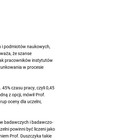
ch i podmiotów naukowych,
 uważa, że szanse
 jak pracowników instytutów
arunkowania w procesie
45% czasu pracy, czyli 0,45
dną z opcji, mówił Prof.
rup oceny dla uczelni,
ków badawczych i badawczo-
lni powinni być liczeni jako
niem Prof. Duszczyka takie