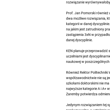
rozwiązanie wyrównywałoby 
Prof. Jan Pomorski również u
dwa możliwe rozwiązania, k
kategorii w danej dyscyplini
na jakim jest zatrudniony p
zastąpienia 3xN w przypadk
danej dyscyplinie.
KEN planuje przeprowadzić s
uczelniami jest dyscyplinarn
naukowej w poszczególnych d
Również Rektor Politechniki
współzawodnictwie nie są jed
szkołami doktorskimi nie ma 
najwyższe kategorie A i A+ 
Zaremby potwierdza odmie
Jedynym rozwiązaniem tej sytu