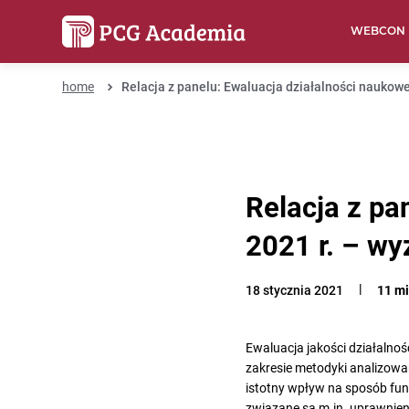
WEBCON
home
Relacja z panelu: Ewaluacja działalności naukowe
Relacja z pa
2021 r. – wy
18 stycznia 2021
11 mi
Ewaluacja jakości działalno
zakresie metodyki analizowa
istotny wpływ na sposób fun
związane są m.in. uprawnien