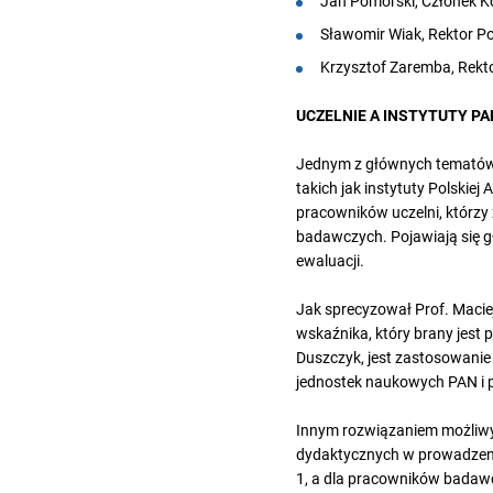
Jan Pomorski, Członek Ko
Sławomir Wiak, Rektor Po
Krzysztof Zaremba, Rekto
UCZELNIE A INSTYTUTY P
Jednym z głównych tematów 
takich jak instytuty Polskie
pracowników uczelni, którzy
badawczych. Pojawiają się g
ewaluacji.
Jak sprecyzował Prof. Macie
wskaźnika, który brany jest 
Duszczyk, jest zastosowanie 
jednostek naukowych PAN i 
Innym rozwiązaniem możliwy
dydaktycznych w prowadzeniu
1, a dla pracowników badawc