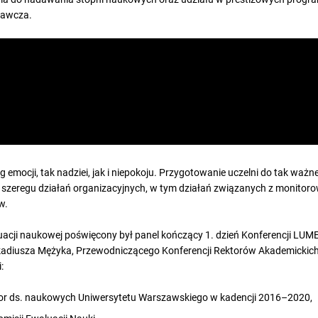
dawcza.
g emocji, tak nadziei, jak i niepokoju. Przygotowanie uczelni do tak w
szeregu działań organizacyjnych, w tym działań związanych z monitor
w.
acji naukowej poświęcony był panel kończący 1. dzień Konferencji LUM
kadiusza Mężyka, Przewodniczącego Konferencji Rektorów Akademickich 
:
tor ds. naukowych Uniwersytetu Warszawskiego w kadencji 2016–2020,