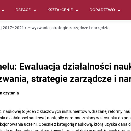
DSPACE
KSZTAŁCENIE
DORADZTWO
j 2017–2021 r. – wyzwania, strategie zarządcze i narzędzia
nelu: Ewaluacja działalności n
zwania, strategie zarządcze i na
n czytania
ści naukowej to jeden z kluczowych instrumentów wdrażanej reformy nau
nia działalności naukowej nastąpiły ogromne zmiany w stosunku do pop
kcjonowania uczelni. Obecnie z kategorią naukową, którą uzyska dana 
ia do nadawania stopni naukowych oraz udziału w prestiżowych program