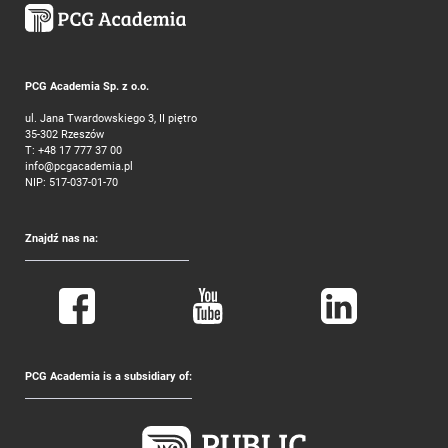
PCG Academia Sp. z o.o.
ul. Jana Twardowskiego 3, II piętro
35-302 Rzeszów
T:
+48 17 777 37 00
info@pcgacademia.pl
NIP: 517-037-01-70
Znajdź nas na:
PCG Academia is a subsidiary of: