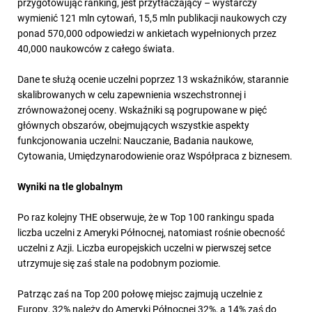
przygotowując ranking, jest przytłaczający – wystarczy
wymienić 121 mln cytowań, 15,5 mln publikacji naukowych czy
ponad 570,000 odpowiedzi w ankietach wypełnionych przez
40,000 naukowców z całego świata.
Dane te służą ocenie uczelni poprzez 13 wskaźników, starannie
skalibrowanych w celu zapewnienia wszechstronnej i
zrównoważonej oceny. Wskaźniki są pogrupowane w pięć
głównych obszarów, obejmujących wszystkie aspekty
funkcjonowania uczelni: Nauczanie, Badania naukowe,
Cytowania, Umiędzynarodowienie oraz Współpraca z biznesem.
Wyniki na tle globalnym
Po raz kolejny THE obserwuje, że w Top 100 rankingu spada
liczba uczelni z Ameryki Północnej, natomiast rośnie obecność
uczelni z Azji. Liczba europejskich uczelni w pierwszej setce
utrzymuje się zaś stale na podobnym poziomie.
Patrząc zaś na Top 200 połowę miejsc zajmują uczelnie z
Europy, 32% należy do Ameryki Północnej 32%, a 14% zaś do