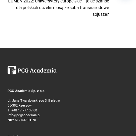
LUMEN 2022: Uniwersytety europejskie – jakie szanse
dla polskich uczelni niosą ze sobą transnarodowe
sojusze?
PCG Academia Sp. z o.o.
ul. Jana Twardowskiego 3, II piętro
35-302 Rzeszów
T:
+48 17 777 37 00
info@pcgacademia.pl
NIP: 517-037-01-70