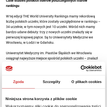
Case studies polskich liderów poszczególnych filarów
rankingu
W tej edycji THE World University Rankings mamy rekordową
liczbę polskich uczelni, które zostały uwzględnione w rankingu –
34 uczelnie, w tym nowych jest 10 uczelni. Wśród nich mamy
bardzo udane debiuty: trzy z nowych uczelni znalazły się w
pierwszej krajowej piątce. Są to Uniwersytety Medyczne we
Wrocławiu, w Łodzi i w Gdańsku.
Uniwersytet Medyczny im. Piastów Śląskich we Wrocławiu
osiągnął najwyższe miejsce spośród polskich uczelni – znalazł
się w grupie 351-400, a konkretnie na 372. miejscu. Jest to
najwyższa w historii pozycja uczelni z Polski. Uniwersytet
Medyczny we Wrocławiu uzyskał rewelacyjny wynik we
wskaźniku cytowań, a także dobrze wypadł w pozostałych
Zgoda
Szczegóły
O plikach cookies
obszarach, zwłaszcza nauczaniu.
Pod względem badań naukowych przoduje zaś Uniwersytet
Niniejsza strona korzysta z plików cookie
Warszawski, który od lat jest klasyfikowany w rankingu – w tym
roku w grupie 801-1000. Dobrze wypada też w pozostałych
Wykorzystujemy pliki cookie do spersonalizowania treści