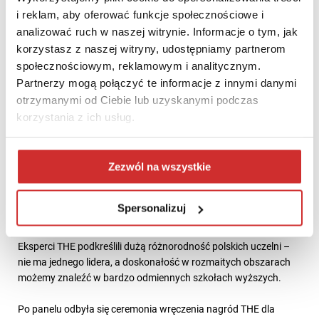
wskaźnikach, w szczególności w sferze umiędzynarodowienia.
i reklam, aby oferować funkcje społecznościowe i
analizować ruch w naszej witrynie. Informacje o tym, jak
Spośród uczelni technicznych najlepsze wyniki osiągnęła
korzystasz z naszej witryny, udostępniamy partnerom
Akademia Górniczo-Hutnicza im. Stanisława Staszica w
społecznościowym, reklamowym i analitycznym.
Krakowie, która znalazła się w grupie miejsc 1201-1500. AGH
Partnerzy mogą połączyć te informacje z innymi danymi
jest polskim liderem w obszarze współpracy z otoczeniem –
otrzymanymi od Ciebie lub uzyskanymi podczas
przemysłem i biznesem, gdzie osiągnęła bardzo wysokie wyniki.
korzystania z ich usług.
Warto także zwrócić uwagę na Uniwersytet SWPS, uczelnię
prywatną, która debiutuje w rankingu (miejsca 1001-1200).
Zezwól na wszystkie
SWPS jest numerem jeden wśród polskich uczelni w obszarze
umiędzynarodowienia, gdzie uzyskała świetny wynik.
Uniwersytet znakomicie radzi sobie pod kątem współpracy
Spersonalizuj
międzynarodowej i wymian międzynarodowych.
Eksperci THE podkreślili dużą różnorodność polskich uczelni –
nie ma jednego lidera, a doskonałość w rozmaitych obszarach
możemy znaleźć w bardzo odmiennych szkołach wyższych.
Po panelu odbyła się ceremonia wręczenia nagród THE dla