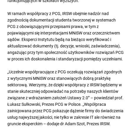
funkcjonujących w szkołach wyższych.
W ramach współpracy z PCG, IRSW obejmie nadzór nad
zgodnością dokumentacji studenta tworzonej w systemach
PCG z obowiązującymi przepisami prawa, w tym z
pojawiającymi się interpretacjami MNiSW oraz orzecznictwem
sądów. Eksperci Instytutu będą na bieżąco weryfikować i
aktualizować dokumenty (tj. decyzje, wnioski, zaświadczenia),
angażując przy tym społeczność użytkowników rozwiązań PCG
w proces ich doskonalenia i standaryzacji pomiędzy uczelniami.
„Uczelnie współpracujące z PCG oczekują rozwiązań zgodnych
z wytycznymi MNiSW oraz stanowiących dobrą praktykę
sektorową. Wierzymy, że dzięki współpracy z IRSW będziemy w
stanie skuteczniej odpowiadać na potrzeby naszych klientów
związane z wdrażaniem założeń Ustawy 2.0” – powiedział prof.
Łukasz Sułkowski, Prezes PCG w Polsce. „Współpraca
zainicjowana przez PCG pokazuje dążenie firmy do świadczenia
usług najwyższej jakości, nie tylko w zakresie IT ale również na
gruncie eksperckim – dodaje dr Adam Szot, Prezes IRSW.