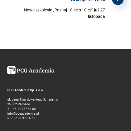
Nowe szkolenie „Poznaj 10-kę o 10-ej!” już 27
listopada
PCG Academia Sp. z o.o.
ul. Jana Twardowskiego 3, II piętro
35-302 Rzeszów
T:
+48 17 777 37 00
info@pcgacademia.pl
NIP: 517-037-01-70