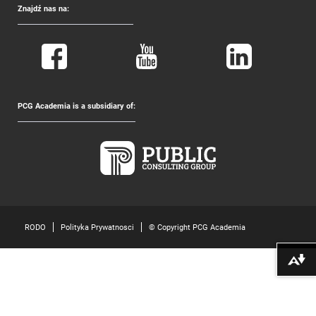
Znajdź nas na:
PCG Academia is a subsidiary of:
RODO
Polityka Prywatnosci
© Copyright PCG Academia
Pobierz alte