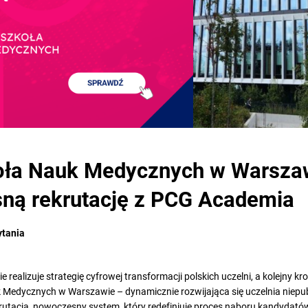
ła Nauk Medycznych w Warszaw
ną rekrutację z PCG Academia
ytania
alizuje strategię cyfrowej transformacji polskich uczelni, a kolejny krok 
Medycznych w Warszawie – dynamicznie rozwijająca się uczelnia niepu
tacja, nowoczesny system, który redefiniuje proces naboru kandydató