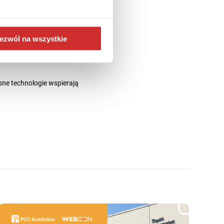
ezwól na wszystkie
trolę nad procesem
ne technologie wspierają