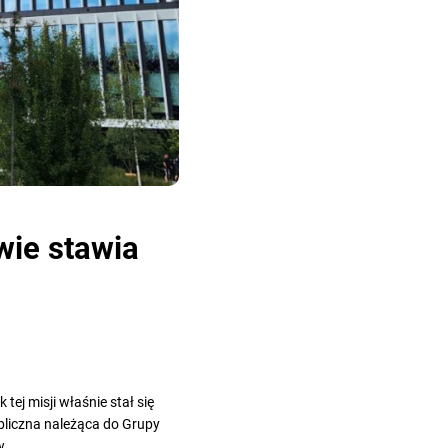
ie stawia
tej misji właśnie stał się
bliczna należąca do Grupy
w.