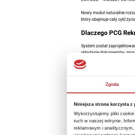
Nowy moduł naturalnie rozs
który obejmuje cały cykl życ
Dlaczego PCG Rekr
System został zaprojektowany
składanie dokumentów, monito
przejrzysty i przyjazny dla w
Kandydaci zyskują błyskawic
eliminując papierowe dokumen
Zgoda
Kompleksowe zarzą
Niniejsza strona korzysta z
Dzięki PCG Rekrutacja, Wyż
prezentacji oferty edukacyjne
Wykorzystujemy pliki cookie 
systemami zewnętrznymi.
ruch w naszej witrynie. Inf
reklamowym i analitycznym. 
System wspiera również anal