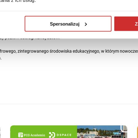
nia z ich usług.
ntów i uczelni
Spersonalizuj
Z
wiejszy start w wymarzonej karierze medycznej, dla uczelni – pełną kon
szy poziom obsługi kandydatów.
cyfrowego, zintegrowanego środowiska edukacyjnego, w którym nowoczes
.