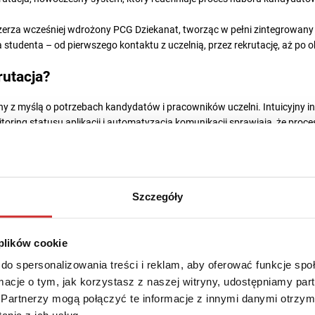
zerza wcześniej wdrożony PCG Dziekanat, tworząc w pełni zintegrowany
ia studenta – od pierwszego kontaktu z uczelnią, przez rekrutację, aż po 
utacja?
 z myślą o potrzebach kandydatów i pracowników uczelni. Intuicyjny int
ring statusu aplikacji i automatyzacja komunikacji sprawiają, że proces r
szystkich stron.
zny dostęp do informacji, a administracja – narzędzie do efektywnego 
ty i ręczne przeliczanie danych.
Szczegóły
dzanie rekrutacją
 plików cookie
sza Szkoła Nauk Medycznych w Warszawie może kompleksowo obsłużyć c
j i kryteriów kwalifikacji, przez automatyczne obliczanie punktów, aż po pł
do spersonalizowania treści i reklam, aby oferować funkcje sp
ormacje o tym, jak korzystasz z naszej witryny, udostępniamy p
Partnerzy mogą połączyć te informacje z innymi danymi otrzym
izę danych, dostarczając uczelni szczegółowych raportów i statystyk, 