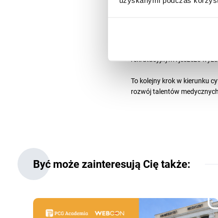
uzyskanymi podczas korzysta
kolejne edycje rekrutacji.
Korzyści dla stude
Dla studentów oznacza to łat
rekrutacyjnym i jeszcze wyż
To kolejny krok w kierunku 
rozwój talentów medycznych
Być może zainteresują Cię także: