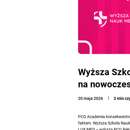
Wyższa Szko
na nowoczes
20 maja 2026
2 min cz
PCG Academia konsekwentnie re
faktem. Wyższa Szkoła Nauk 
LUX MED – wdraża PCG Rekru