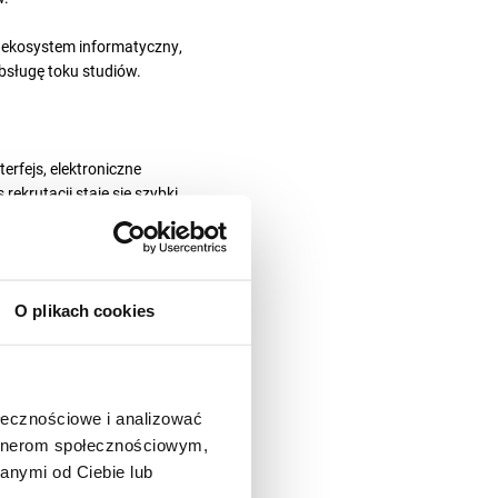
 ekosystem informatyczny,
obsługę toku studiów.
erfejs, elektroniczne
ekrutacji staje się szybki,
zarządzania całym procesem,
O plikach cookies
ały proces naboru – od
atności online i integrację z
ołecznościowe i analizować
artnerom społecznościowym,
anymi od Ciebie lub
które pomagają planować