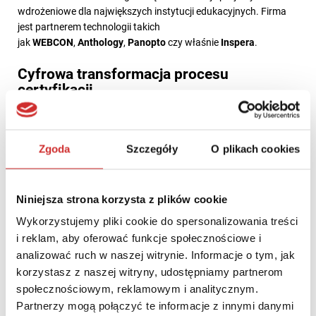
wdrożeniowe dla największych instytucji edukacyjnych. Firma
jest partnerem technologii takich
jak
WEBCON
,
Anthology
,
Panopto
czy właśnie
Inspera
.
Cyfrowa transformacja procesu
certyfikacji
Wdrożenie platformy
Inspera
to kolejny krok w kierunku cyfrowej
transformacji procesów egzaminacyjnych i certyfikacyjnych w
Zgoda
Szczegóły
O plikach cookies
Polsce. Dzięki nowoczesnym rozwiązaniom technologicznym
Polska Izba Biegłych Rewidentów zyska narzędzie
umożliwiające sprawne, bezpieczne i skalowalne
przeprowadzanie egzaminów, odpowiadające na potrzeby
Niniejsza strona korzysta z plików cookie
współczesnych kandydatów i organizatorów. Projekt
Wykorzystujemy pliki cookie do spersonalizowania treści
potwierdza również rosnące znaczenie technologii w sektorze
i reklam, aby oferować funkcje społecznościowe i
edukacji, certyfikacji i rozwoju kompetencji zawodowych.
analizować ruch w naszej witrynie. Informacje o tym, jak
korzystasz z naszej witryny, udostępniamy partnerom
społecznościowym, reklamowym i analitycznym.
Partnerzy mogą połączyć te informacje z innymi danymi