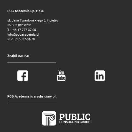
PCG Academia Sp. z o.o.
ul. Jana Twardowskiego 3, II piętro
35-302 Rzeszów
T:
+48 17 777 37 00
info@pcgacademia.pl
NIP: 517-037-01-70
Znajdź nas na:
PCG Academia is a subsidiary of: