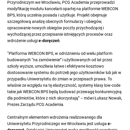
Przyrodniczym we Wrocławiu, PCG Academia przeprowadzi
modyfikację modułu kancelarii opartej na platformie WEBCON
BPS, którą uczelnia posiada i użytkuje. Projekt obejmuje
szczegółową analizę obecnych formularzy i obiegów,
opracowanie nowych obiegów poczty przychodzącej i
wychodzącej przez przepisanie istniejących procesów oraz
wdrożenie usługi
e-doręczeń
.
“Platforma WEBCON BPS, w odróżnieniu od wielu platform
budowanych “na zamówienie” i użytkowanych od lat przez
szkoły wyższe, umożliwia łatwe i efektywne kosztowo
dostosowanie systemu do potrzeb jego użytkowników lub jak w
przypadku Uniwersytetu do zmian w przepisach prawa. To
właśnie ze względu na tę elastyczność, systemy klasy low-code
takie jak WEBCON BPS będą budować przewagę konkurencyjną
dla podmiotów, które z nich skorzystają” – mówi Łukasz Nowak,
Prezes Zarządu PCG Academia.
Centralnym elementem wdrożenia realizowanego dla
Uniwersytetu Przyrodniczego we Wrocławiu jest usługa
e-
doręczeń
. Dzięki niej, Uniwersytet zyska możliwość wysyłania