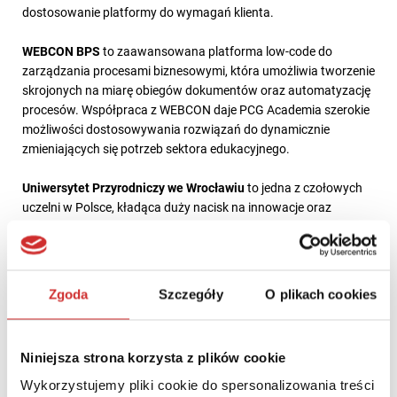
dostosowanie platformy do wymagań klienta.
WEBCON BPS
to zaawansowana platforma low-code do
zarządzania procesami biznesowymi, która umożliwia tworzenie
skrojonych na miarę obiegów dokumentów oraz automatyzację
procesów. Współpraca z WEBCON daje PCG Academia szerokie
możliwości dostosowywania rozwiązań do dynamicznie
zmieniających się potrzeb sektora edukacyjnego.
Uniwersytet Przyrodniczy we Wrocławiu
to jedna z czołowych
uczelni w Polsce, kładąca duży nacisk na innowacje oraz
nowoczesne technologie. Od wielu lat zajmuje ważne miejsce w
dziedzinie nauk przyrodniczych i rolniczych, będąc instytucją
otwartą na zmiany i rozwój technologiczny. Wdrożenie systemu
e-doręczeń jest kolejnym krokiem na drodze do cyfryzacji
Zgoda
Szczegóły
O plikach cookies
uczelni.
ZOBACZ WIDEO PREZENTACJĘ WEBCON
Niniejsza strona korzysta z plików cookie
BPS
Wykorzystujemy pliki cookie do spersonalizowania treści