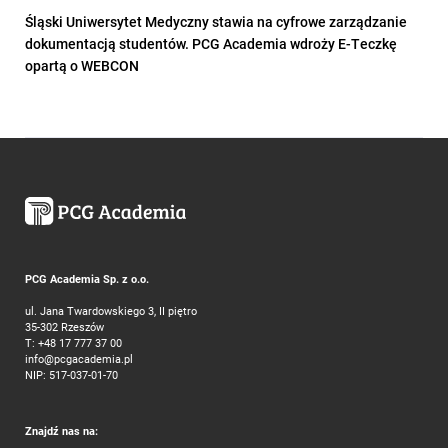
Śląski Uniwersytet Medyczny stawia na cyfrowe zarządzanie
dokumentacją studentów. PCG Academia wdroży E-Teczkę
opartą o WEBCON
PCG Academia Sp. z o.o.
ul. Jana Twardowskiego 3, II piętro
35-302 Rzeszów
T:
+48 17 777 37 00
info@pcgacademia.pl
NIP: 517-037-01-70
Znajdź nas na: