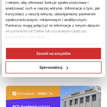
i reklam, aby oferować funkcje społecznościowe i
analizować ruch w naszej witrynie. Informacje o tym, jak
korzystasz z naszej witryny, udostępniamy partnerom
społecznościowym, reklamowym i analitycznym.
Partnerzy mogą połączyć te informacje z innymi danymi
otrzymanymi od Ciebie lub uzyskanymi podczas
korzystania z ich usług.
Zezwól na wszystkie
Spersonalizuj
Być może zainteresują Cię także: