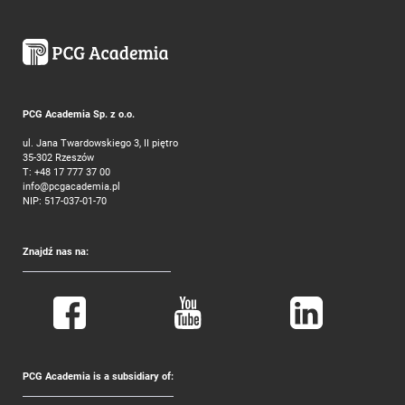
PCG Academia Sp. z o.o.
ul. Jana Twardowskiego 3, II piętro
35-302 Rzeszów
T:
+48 17 777 37 00
info@pcgacademia.pl
NIP: 517-037-01-70
Znajdź nas na:
PCG Academia is a subsidiary of: