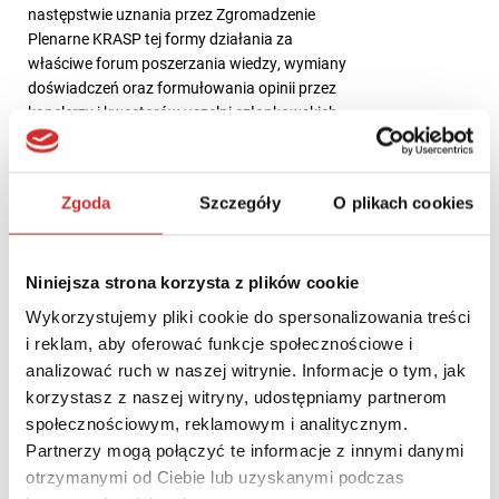
następstwie uznania przez Zgromadzenie
Plenarne KRASP tej formy działania za
właściwe forum poszerzania wiedzy, wymiany
doświadczeń oraz formułowania opinii przez
kanclerzy i kwestorów uczelni członkowskich
KRASP.
Serdecznie zapraszamy do udziału i do
Zgoda
Szczegóły
O plikach cookies
spotkania z nami na konferencji! Program
wydarzenia i formularz rejestracyjny dostępne
są na stronie wydarzenia:
Niniejsza strona korzysta z plików cookie
Wykorzystujemy pliki cookie do spersonalizowania treści
WIĘCEJ INFORMACJI
i reklam, aby oferować funkcje społecznościowe i
analizować ruch w naszej witrynie. Informacje o tym, jak
korzystasz z naszej witryny, udostępniamy partnerom
społecznościowym, reklamowym i analitycznym.
Partnerzy mogą połączyć te informacje z innymi danymi
To wydarzenie już się odbyło
otrzymanymi od Ciebie lub uzyskanymi podczas