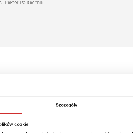
N, Rektor Politechniki
Szczegóły
ższej Szkoły Informatyki i
 plików cookie
Humanistycznospołecznego