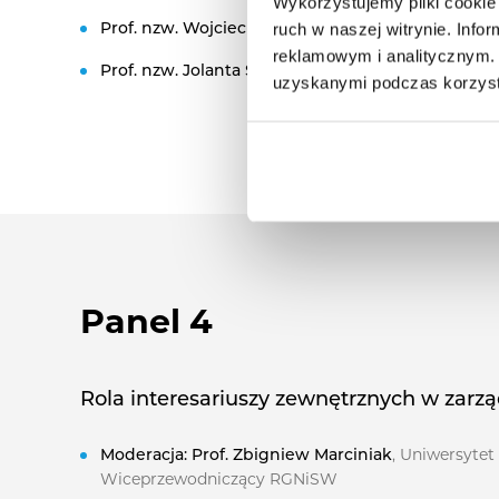
Wykorzystujemy pliki cookie 
ruch w naszej witrynie. Inf
Prof. nzw.
Wojciech Misiąg
, Wyższa Szkoła Informa
reklamowym i analitycznym. 
Prof. nzw.
Jolanta Szołno-Koguc
, Uniwersytet Mari
uzyskanymi podczas korzysta
Panel 4
Rola interesariuszy zewnętrznych w zarzą
Moderacja: Prof. Zbigniew Marciniak
, Uniwersyte
Wiceprzewodniczący RGNiSW