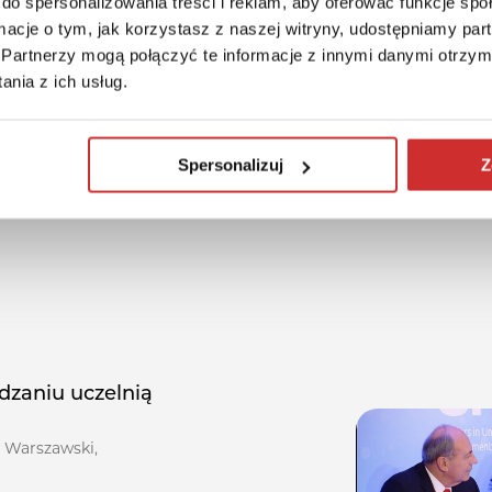
do spersonalizowania treści i reklam, aby oferować funkcje sp
ormacje o tym, jak korzystasz z naszej witryny, udostępniamy p
tyki i Zarządzania w Rzeszowie
Partnerzy mogą połączyć te informacje z innymi danymi otrzym
i Curie-Skłodowskiej w Lublinie
nia z ich usług.
Spersonalizuj
Z
dzaniu uczelnią
t Warszawski,