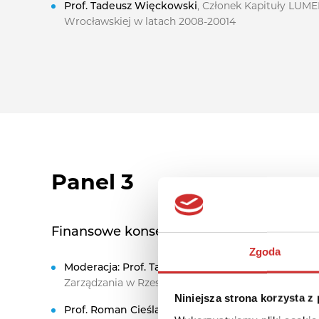
Prof. Tadeusz Więckowski
, Członek Kapituły LUME
Wrocławskiej w latach 2008-20014
Panel 3
Finansowe konsekwencje Ustawy 2.0
Zgoda
Moderacja:
Prof. Tadeusz Pomianek
, Prezydent Wy
Zarządzania w Rzeszowie
Niniejsza strona korzysta z
Prof.
Roman Cieślak
, Rektor SWPS Uniwersytetu 