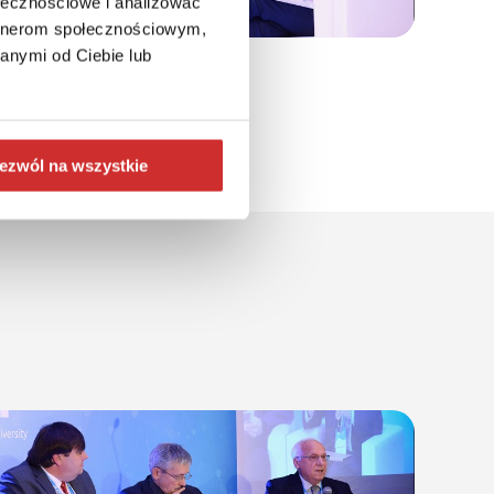
ołecznościowe i analizować
artnerom społecznościowym,
anymi od Ciebie lub
ezwól na wszystkie