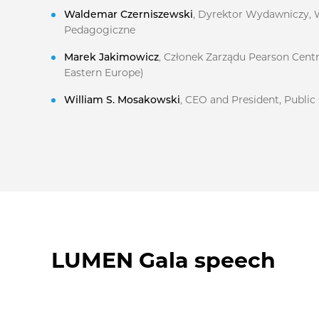
Waldemar Czerniszewski
, Dyrektor Wydawniczy, 
Pedagogiczne
Marek Jakimowicz
, Członek Zarządu Pearson Centr
Eastern Europe)
William S. Mosakowski
, CEO and President, Public
LUMEN Gala speech