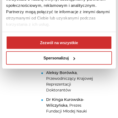
kadry dydaktycznej XXI
społecznościowym, reklamowym i analitycznym.
wieku – kompetencje
Partnerzy mogą połączyć te informacje z innymi danymi
kluczowe, nowoczesne
otrzymanymi od Ciebie lub uzyskanymi podczas
narzędzia oraz metody
kształcenia
korzystania z ich usług.
Moderator:
Zezwól na wszystkie
Dr hab. Maria Próchnicka
,
Sekretarz Polskiej Komisji
Akredytacyjnej
Spersonalizuj
Paneliści:
Aleksy Borówka
,
Przewodniczący Krajowej
Reprezentacji
Doktorantów
Dr Kinga Kurowska-
Wilczyńska
, Prezes
Fundacji Młodej Nauki