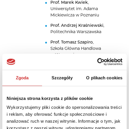
Prof. Marek Kwiek
,
Uniwersytet im. Adama
Mickiewicza w Poznaniu
Prof. Andrzej Kraśniewski
,
Politechnika Warszawska
Prof. Tomasz Szapiro
,
Szkoła Główna Handlowa
w Warszawie
Prof. Elżbieta Żądzińska
,
Rektor Uniwersytetu
Zgoda
Szczegóły
O plikach cookies
Łódzkiego
Niniejsza strona korzysta z plików cookie
13:00
Przerwa lunchowa
Wykorzystujemy pliki cookie do spersonalizowania treści
i reklam, aby oferować funkcje społecznościowe i
14:00
Dyskusja panelowa
analizować ruch w naszej witrynie. Informacje o tym, jak
Doskonalenie potencjału
korzystasz z naszej witryny, udostępniamy partnerom