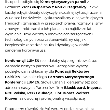
listopada odbyło się
10 merytorycznych paneli
z
udziałem
21273 ekspertów z Polski i zagranicy
. Jak w
każdej edycji, debaty dotyczyły aktualnej sytuacji uczelni
w Polsce i na świecie. Dyskutowaliśmy o najważniejszych
trendach i zmianach w przepisach prawa, rozmawialiśmy
z nowymi rektorami o ich planach na najbliższe lata,
wymienialiśmy wiedzą o innowacjach zarządczych i
technologicznych oraz zastanawialiśmy się, jak
bezpiecznie zarządzać nauką i dydaktyką w dobie
pandemii koronawirusa.
Konferencji LUMEN
nie udałoby się zorganizować bez
wsparcia naszych partnerów. Szczególne wyrazy
podziękowania składamy dla
Fundacji Rektorów
Polskich
– wieloletniego
Partnera Merytorycznego
Konferencji LUMEN
. Słowa uznania kierujemy też pod
adresem naszych Partnerów: firm
Blackboard, Inspera,
PCG Polska, PCG Edukacja, Librus oraz Wolters
Kluwer
za owocną i profesjonalną współpracę.
Pragniemy również złożyć wyrazy podziękowania za