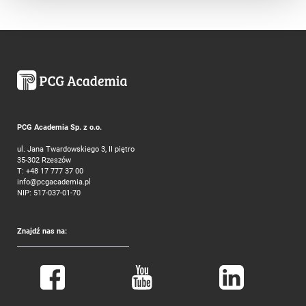
PCG Academia Sp. z o.o.
ul. Jana Twardowskiego 3, II piętro
35-302 Rzeszów
T:
+48 17 777 37 00
info@pcgacademia.pl
NIP: 517-037-01-70
Znajdź nas na: