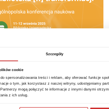
Szczegóły
 plików cookie
do spersonalizowania treści i reklam, aby oferować funkcje sp
sformacji”
to ogólnopolska konferencja naukowa zaplanowana na
ormacje o tym, jak korzystasz z naszej witryny, udostępniamy p
teka Uniwersytecka im. Jerzego Giedroycia w Białymstoku.
Partnerzy mogą połączyć te informacje z innymi danymi otrzym
ów bibliotek naukowych oraz instytutów bibliotekoznawstwa
nia z ich usług.
ieniem transformacji bibliotek naukowych. „Transformacja” jest