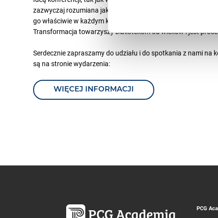
zazwyczaj rozumiana jako zmiana, przekształcenie, ale częst
go właściwie w każdym kontekście – przy omawianiu spraw s
Transformacja towarzyszy bibliotekom od wieków i jest proc
Serdecznie zapraszamy do udziału i do spotkania z nami na k
są na stronie wydarzenia:
WIĘCEJ INFORMACJI
PCG Acad