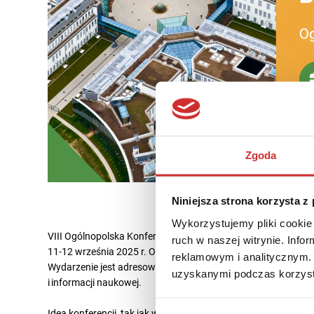
Zgoda
Niniejsza strona korzysta z
Wykorzystujemy pliki cookie 
VIII Ogólnopolska Konferencja Naukowa
„Biblioteka [w] tran
ruch w naszej witrynie. Inf
11-12 września 2025 r. Organizatorem wydarzenia jest Biblio
reklamowym i analitycznym. 
Wydarzenie jest adresowane przede wszystkim do pracownik
uzyskanymi podczas korzysta
i informacji naukowej.
Ideą konferencji, tak jak w 2023 r., jest dyskusja nad zagadn