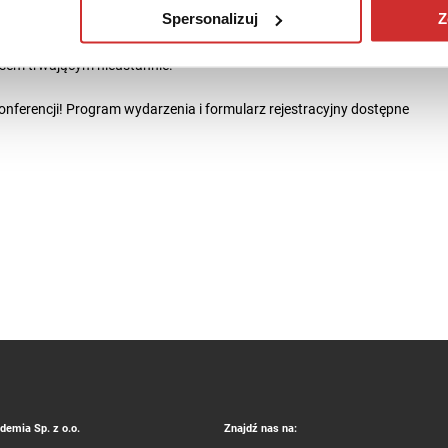
Spersonalizuj
Z
o traktowana jest także jako synonim postępu i rozwoju. Używa się
połecznych, ekonomicznych, technologicznych czy informacyjnych.
esem trwającym nieustannie.
onferencji! Program wydarzenia i formularz rejestracyjny dostępne
emia Sp. z o.o.
Znajdź nas na: