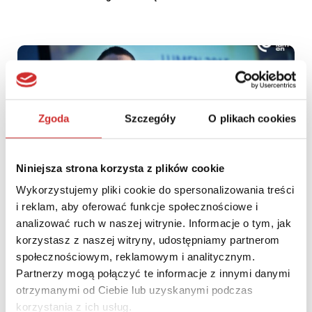
Zgoda
Szczegóły
O plikach cookies
Niniejsza strona korzysta z plików cookie
Wykorzystujemy pliki cookie do spersonalizowania treści
i reklam, aby oferować funkcje społecznościowe i
analizować ruch w naszej witrynie. Informacje o tym, jak
Piotr Dmochowski-Lipski powołany członkiem Komisji ONZ
korzystasz z naszej witryny, udostępniamy partnerom
społecznościowym, reklamowym i analitycznym.
Partnerzy mogą połączyć te informacje z innymi danymi
otrzymanymi od Ciebie lub uzyskanymi podczas
korzystania z ich usług.