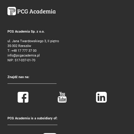
PCG Academia Sp. z o.o.
ul. Jana Twardowskiego 3, II piętro
35-302 Rzeszów
T:
+48 17 777 37 00
info@pcgacademia.pl
NIP: 517-037-01-70
Znajdź nas na:
PCG Academia is a subsidiary of: