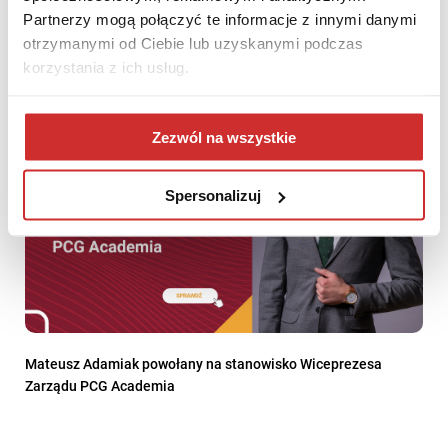
Przyszłości”
Partnerzy mogą połączyć te informacje z innymi danymi
otrzymanymi od Ciebie lub uzyskanymi podczas
korzystania z ich usług.
Zezwól na wszystkie
Spersonalizuj
Mateusz Adamiak powołany na stanowisko Wiceprezesa
Zarządu PCG Academia