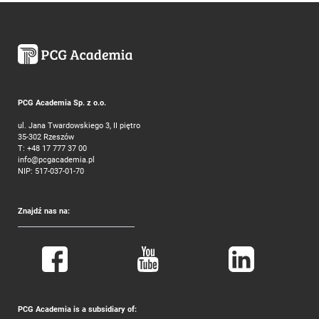
PCG Academia Sp. z o.o.
ul. Jana Twardowskiego 3, II piętro
35-302 Rzeszów
T:
+48 17 777 37 00
info@pcgacademia.pl
NIP: 517-037-01-70
Znajdź nas na:
PCG Academia is a subsidiary of: