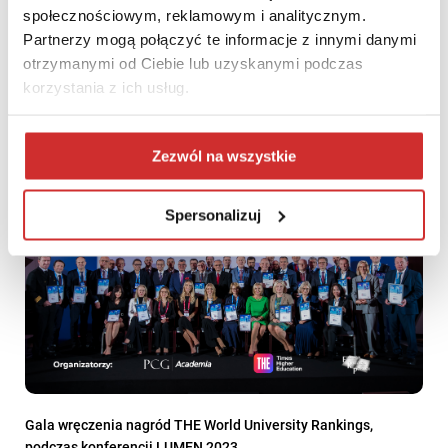
społecznościowym, reklamowym i analitycznym.
Partnerzy mogą połączyć te informacje z innymi danymi
LUMEN 2021: Prezentacja – Szkolnictwo wyższe a technologie
otrzymanymi od Ciebie lub uzyskanymi podczas
– prezentacja raportu
korzystania z ich usług.
Zezwól na wszystkie
Spersonalizuj
Gala wręczenia nagród THE World University Rankings,
podczas konferencji LUMEN 2023