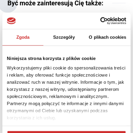
Być może zainteresują Cię także:
Zgoda
Szczegóły
O plikach cookies
Niniejsza strona korzysta z plików cookie
Wykorzystujemy pliki cookie do spersonalizowania treści
i reklam, aby oferować funkcje społecznościowe i
analizować ruch w naszej witrynie. Informacje o tym, jak
korzystasz z naszej witryny, udostępniamy partnerom
społecznościowym, reklamowym i analitycznym.
Partnerzy mogą połączyć te informacje z innymi danymi
Gala wręczenia nagród THE World University Rankings,
otrzymanymi od Ciebie lub uzyskanymi podczas
podczas konferencji LUMEN 2025
korzystania z ich usług.