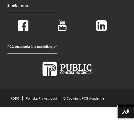
Znajdź nas na:
PCG Academia is a subsidiary of:
RODO
Polityka Prywatnosci
© Copyright PCG Academia
Pobierz alte