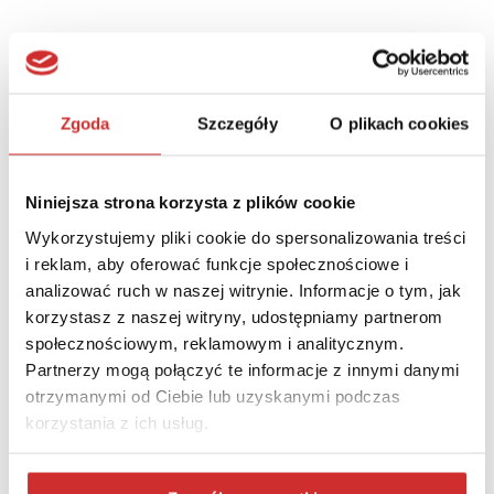
Zgoda
Szczegóły
O plikach cookies
Niniejsza strona korzysta z plików cookie
Wykorzystujemy pliki cookie do spersonalizowania treści
i reklam, aby oferować funkcje społecznościowe i
analizować ruch w naszej witrynie. Informacje o tym, jak
korzystasz z naszej witryny, udostępniamy partnerom
LUMEN 2025: The importance of internationalisation from a
społecznościowym, reklamowym i analitycznym.
ranking’s perspective
Partnerzy mogą połączyć te informacje z innymi danymi
otrzymanymi od Ciebie lub uzyskanymi podczas
korzystania z ich usług.