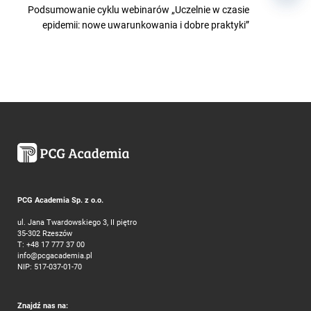
Podsumowanie cyklu webinarów „Uczelnie w czasie
epidemii: nowe uwarunkowania i dobre praktyki”
PCG Academia Sp. z o.o.
ul. Jana Twardowskiego 3, II piętro
35-302 Rzeszów
T:
+48 17 777 37 00
info@pcgacademia.pl
NIP: 517-037-01-70
Znajdź nas na: