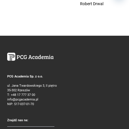
Robert Drwal
PCG Academia Sp. z o.o.
ul. Jana Twardowskiego 3, II piętro
35-302 Rzeszów
T:
+48 17 777 37 00
info@pcgacademia.pl
NIP: 517-037-01-70
Znajdź nas na: