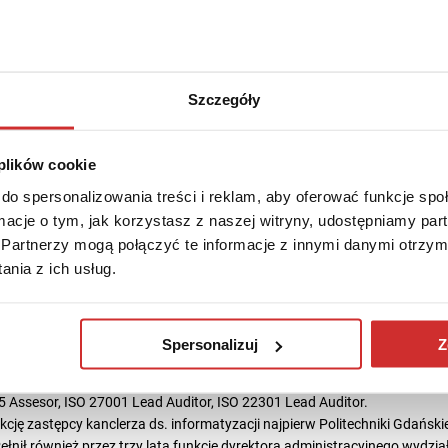
Szczegóły
 plików cookie
do spersonalizowania treści i reklam, aby oferować funkcje sp
ytania
ormacje o tym, jak korzystasz z naszej witryny, udostępniamy p
Partnerzy mogą połączyć te informacje z innymi danymi otrzym
nia z ich usług.
ki Telekomunikacji i Informatyki Politechniki Gdańskiej. Ukończył równi
az z psychologii przywództwa w organizacjach. Skuteczny menadżer spec
espoły i projekty jako główne filary działania. Wieloletnie doświadczenie
Spersonalizuj
Z
rojektami jest poparte min. certyfikatami: Prince2 Practitioner, Agile PM 
 Assesor, ISO 27001 Lead Auditor, ISO 22301 Lead Auditor.
nkcję zastępcy kanclerza ds. informatyzacji najpierw Politechniki Gdańsk
nił również przez trzy lata funkcję dyrektora administracyjnego wydziału