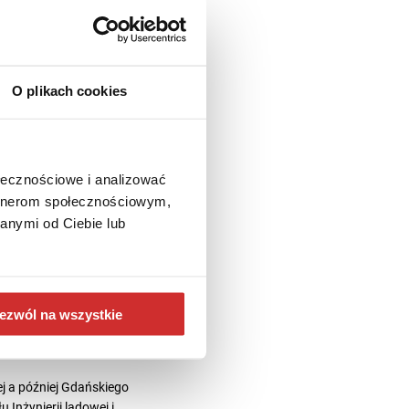
O plikach cookies
ołecznościowe i analizować
artnerom społecznościowym,
anymi od Ciebie lub
eż studia podyplomowe z
jalizujący się w cyfrowych
 w zarządzaniu
ezwól na wszystkie
Practitioner, ITIL 4.0
iej a później Gdańskiego
 Inżynierii lądowej i