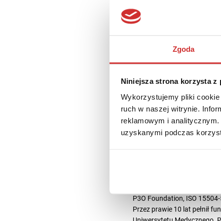
Zgoda
Piotr Falc
Niniejsza strona korzysta z
Wykorzystujemy pliki cookie 
24 lipca 2022
1 min cz
ruch w naszej witrynie. Inf
reklamowym i analitycznym. 
uzyskanymi podczas korzysta
Absolwent wydziału Elektroni
rachunkowości i finansów or
transformacjach
organizacji wykorzystujący z
organizacjami, programami i p
Foundation,
P3O Foundation, ISO 15504-5
Przez prawie 10 lat pełnił fu
Uniwersytetu Medycznego. Peł