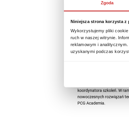
Zgoda
Niniejsza strona korzysta z
Wykorzystujemy pliki cookie 
ruch w naszej witrynie. Inf
Joanna Biał
reklamowym i analitycznym. 
uzyskanymi podczas korzysta
14 marca 2025
1 min c
Joanna Białek ze szkolnictw
jako kierownik Działu Kszta
koordynatora szkoleń. W ra
nowoczesnych rozwiązań tec
PCG Academia.