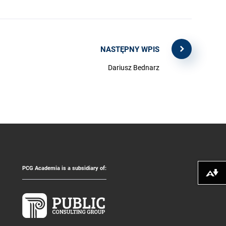
NASTĘPNY WPIS
Dariusz Bednarz
PCG Academia is a subsidiary of:
Pobierz alte