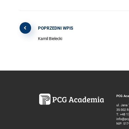
POPRZEDNI WPIS
Kamil Bielecki
PCG Acad
ul. Jana
35-302 
T:
+48 1
info@pc
NIP: 517