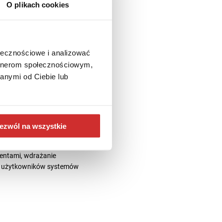
O plikach cookies
ołecznościowe i analizować
artnerom społecznościowym,
anymi od Ciebie lub
ezwól na wszystkie
acyjny w Dziekanacie, potem
 w PCG Academia i
entami, wdrażanie
la użytkowników systemów