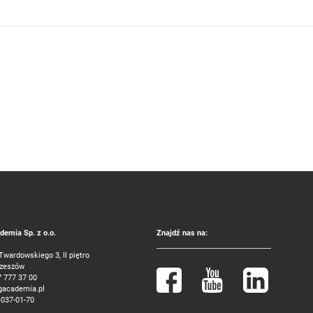
emia Sp. z o.o.
Znajdź nas na:
 Twardowskiego 3, II piętro
Rzeszów
7 777 37 00
gacademia.pl
-037-01-70