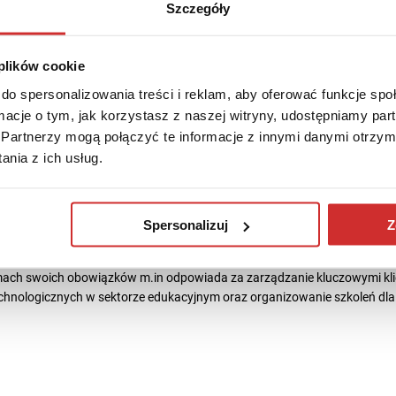
Szczegóły
 plików cookie
do spersonalizowania treści i reklam, aby oferować funkcje sp
ormacje o tym, jak korzystasz z naszej witryny, udostępniamy p
ek
Partnerzy mogą połączyć te informacje z innymi danymi otrzym
nia z ich usług.
zytania
Spersonalizuj
Z
em wyższym związana jest od 13 lat. Najpierw jako pracownik administr
łcenia Praktycznego . Obecnie pełni dwie funkcję Key Account Managera
mach swoich obowiązków m.in odpowiada za zarządzanie kluczowymi kli
hnologicznych w sektorze edukacyjnym oraz organizowanie szkoleń d