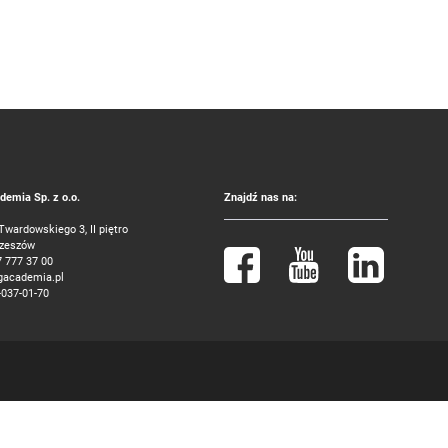
emia Sp. z o.o.
Znajdź nas na:
 Twardowskiego 3, II piętro
Rzeszów
7 777 37 00
gacademia.pl
-037-01-70