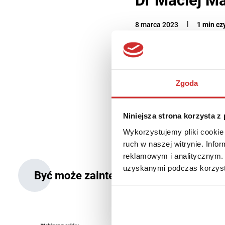
8 marca 2023
1 min cz
Praktyk z ponad piętnastole
transformacjach organizacj
akademicki, mentor przyszłyc
Zgoda
dyplomowych i podyplomowych
informatyzacji. Wspiera równ
Niniejsza strona korzysta z
Wykorzystujemy pliki cookie 
ruch w naszej witrynie. Inf
reklamowym i analitycznym. 
uzyskanymi podczas korzysta
Być może zainteresują Cię także: