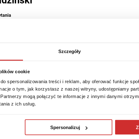
ytania
tnim doświadczeniem w zakresie zarządzania strategicznego, projektowe
i współpracujący zarówno ze środowiskiem biznesowym jak i akademicki
h liderów. Prowadzi wykłady i warsztaty na studiach EMBA, szkolenia ot
Szczegóły
, w tym strategiczne projekty doradcze na studiach MBA. Specjalizuje 
ież firmy w kreacji i egzekucji strategii wykorzystując przy tym narzędzi
 plików cookie
do spersonalizowania treści i reklam, aby oferować funkcje sp
ormacje o tym, jak korzystasz z naszej witryny, udostępniamy p
Partnerzy mogą połączyć te informacje z innymi danymi otrzym
nia z ich usług.
Spersonalizuj
Z