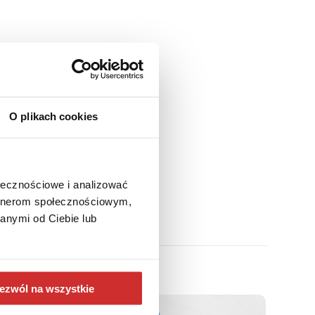
go i cyfrowych
m. Trener, wykładowca
warte, zajęcia na studiach
O plikach cookies
się w obszarze zarządzania i
a zarządzania projektami.
ołecznościowe i analizować
artnerom społecznościowym,
anymi od Ciebie lub
ezwól na wszystkie