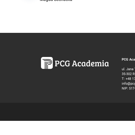
PCG Acad
ul. Jana
35-302 
T:
+48 1
info@pc
NIP: 517