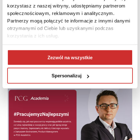
korzystasz z naszej witryny, udostępniamy partnerom
społecznościowym, reklamowym i analitycznym.
Partnerzy mogą połączyć te informacje z innymi danymi
otrzymanymi od Ciebie lub uzyskanymi podczas
korzystania z ich usług.
System elektronicznego egzaminowania studentów Inspera w
Zezwól na wszystkie
liczbach
Spersonalizuj