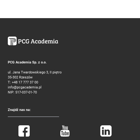
PCG Academia Sp. z o.o.
ul. Jana Twardowskiego 3, II piętro
35-302 Rzeszów
T:
+48 17 777 37 00
info@pcgacademia.pl
NIP: 517-037-01-70
Znajdź nas na: